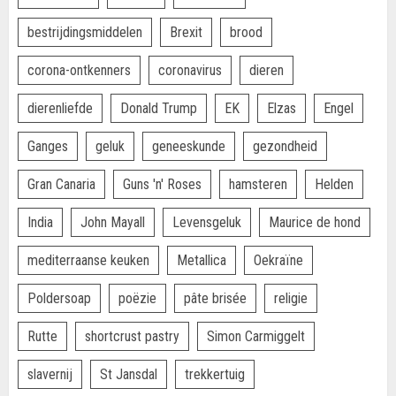
bestrijdingsmiddelen
Brexit
brood
corona-ontkenners
coronavirus
dieren
dierenliefde
Donald Trump
EK
Elzas
Engel
Ganges
geluk
geneeskunde
gezondheid
Gran Canaria
Guns 'n' Roses
hamsteren
Helden
India
John Mayall
Levensgeluk
Maurice de hond
mediterraanse keuken
Metallica
Oekraïne
Poldersoap
poëzie
pâte brisée
religie
Rutte
shortcrust pastry
Simon Carmiggelt
slavernij
St Jansdal
trekkertuig