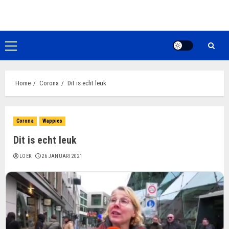
Ga
naar
de
inhoud
Primair
menu
Home
Corona
Dit is echt leuk
Corona
Wappies
Dit is echt leuk
LOEK
26 JANUARI 2021