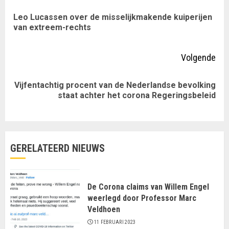
met
Leo Lucassen over de misselijkmakende kuiperijen
Vor
lezen
van extreem-rechts
ber
Volgende
Vijfentachtig procent van de Nederlandse bevolking
Volgende
staat achter het corona Regeringsbeleid
bericht:
GERELATEERD NIEUWS
De Corona claims van Willem Engel
weerlegd door Professor Marc
Veldhoen
11 FEBRUARI 2023