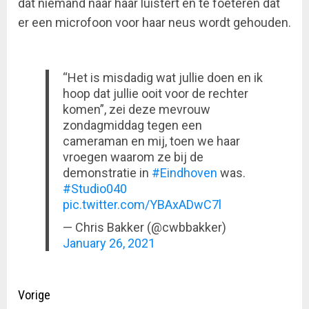
dat niemand naar haar luistert en te foeteren dat
er een microfoon voor haar neus wordt gehouden.
“Het is misdadig wat jullie doen en ik
hoop dat jullie ooit voor de rechter
komen”, zei deze mevrouw
zondagmiddag tegen een
cameraman en mij, toen we haar
vroegen waarom ze bij de
demonstratie in
#Eindhoven
was.
#Studio040
pic.twitter.com/YBAxADwC7l
— Chris Bakker (@cwbbakker)
January 26, 2021
Doorgaan
Vorige