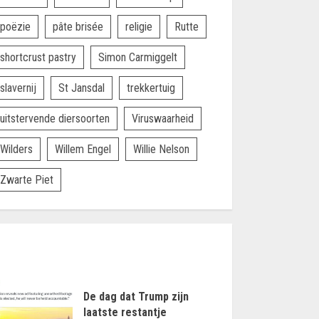
poëzie
pâte brisée
religie
Rutte
shortcrust pastry
Simon Carmiggelt
slavernij
St Jansdal
trekkertuig
uitstervende diersoorten
Viruswaarheid
Wilders
Willem Engel
Willie Nelson
Zwarte Piet
De dag dat Trump zijn
laatste restantje