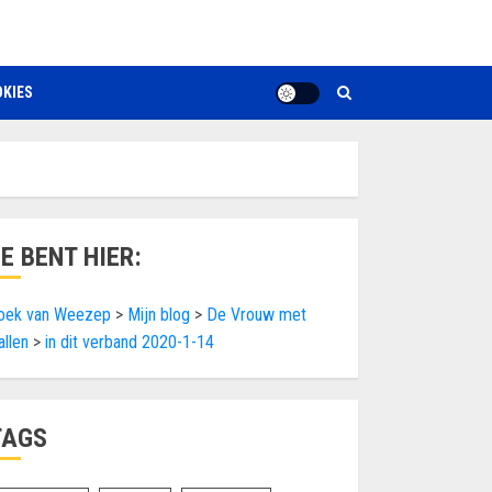
KIES
JE BENT HIER:
oek van Weezep
>
Mijn blog
>
De Vrouw met
allen
>
in dit verband 2020-1-14
TAGS