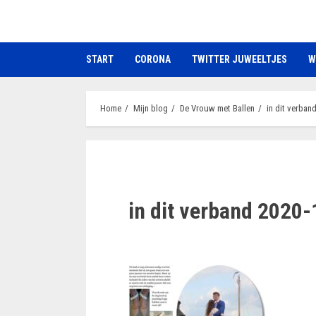
Ga
naar
de
START
CORONA
TWITTER JUWEELTJES
W
inhoud
Home
Mijn blog
De Vrouw met Ballen
in dit verban
in dit verband 2020-