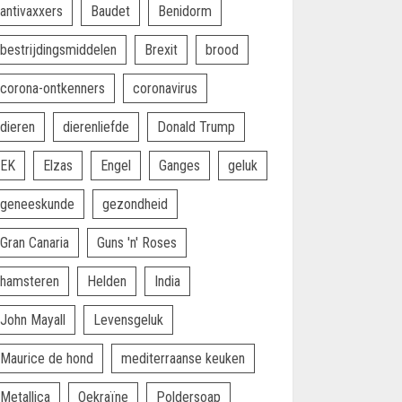
antivaxxers
Baudet
Benidorm
bestrijdingsmiddelen
Brexit
brood
corona-ontkenners
coronavirus
dieren
dierenliefde
Donald Trump
EK
Elzas
Engel
Ganges
geluk
geneeskunde
gezondheid
Gran Canaria
Guns 'n' Roses
hamsteren
Helden
India
John Mayall
Levensgeluk
Maurice de hond
mediterraanse keuken
Metallica
Oekraïne
Poldersoap