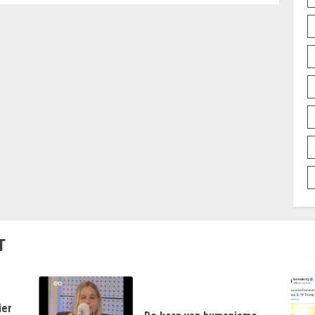
T
ier