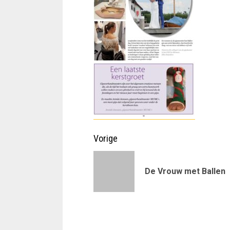
Doorgaan
Vorige
met
De Vrouw met Ballen
lezen