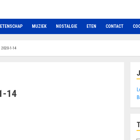
ETENSCHAP
MUZIEK
NOSTALGIE
ETEN
CONTACT
COO
d 2020-1-14
L
1-14
B