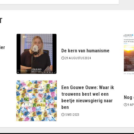
T
ier
De kern van humanisme
29 AUGUSTUS 2024
Een Gouwe Ouwe: Waar ik
trouwens best wel een
Nog 
beetje nieuwsgierig naar
9 AP
ben
5 MEI 2023