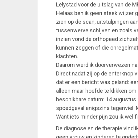
Lelystad voor de uitslag van de M
Helaas ben ik geen steek wijzer
zien op de scan, uitstulpingen aa
tussenwervelschijven en zoals v
inzien vond de orthopeed zichze
kunnen zeggen of die onregelmati
klachten.
Daarom werd ik doorverwezen naa
Direct nadat zij op de enterknop 
dat er een bericht was geland: ee
alleen maar hoefde te klikken om
beschikbare datum: 14 augustus.
spoedgeval enigszins tegenviel. M
Want iets minder pijn zou ik wel f
De diagnose en de therapie vind ik
geen vrouw en kinderen te onder