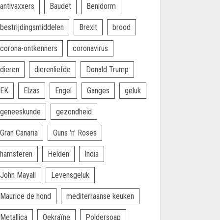
antivaxxers
Baudet
Benidorm
bestrijdingsmiddelen
Brexit
brood
corona-ontkenners
coronavirus
dieren
dierenliefde
Donald Trump
EK
Elzas
Engel
Ganges
geluk
geneeskunde
gezondheid
Gran Canaria
Guns 'n' Roses
hamsteren
Helden
India
John Mayall
Levensgeluk
Maurice de hond
mediterraanse keuken
Metallica
Oekraïne
Poldersoap