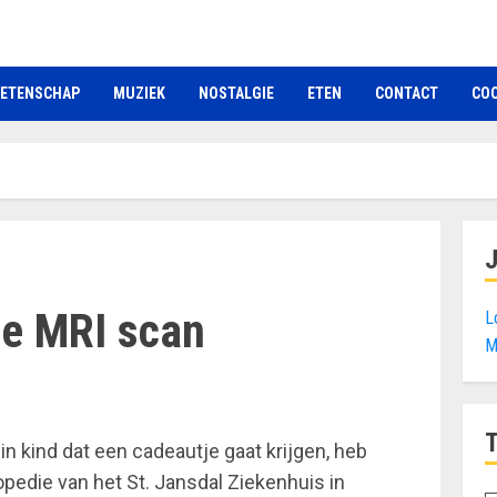
ETENSCHAP
MUZIEK
NOSTALGIE
ETEN
CONTACT
COO
de MRI scan
L
M
n kind dat een cadeautje gaat krijgen, heb
opedie van het St. Jansdal Ziekenhuis in