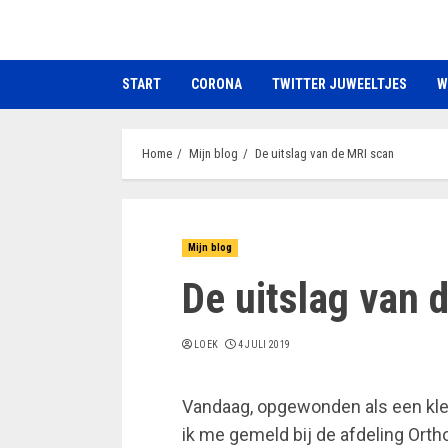
Ga
naar
de
START
CORONA
TWITTER JUWEELTJES
W
inhoud
Home
Mijn blog
De uitslag van de MRI scan
Mijn blog
De uitslag van 
LOEK
4 JULI 2019
Vandaag, opgewonden als een klei
ik me gemeld bij de afdeling Orth