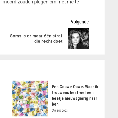
 een moord zouden plegen om met me te
Volgende
Soms is er maar één straf
Vorig
Volgende
die recht doet
bericht:
bericht:
Een Gouwe Ouwe: Waar ik
trouwens best wel een
beetje nieuwsgierig naar
ben
5 MEI 2023