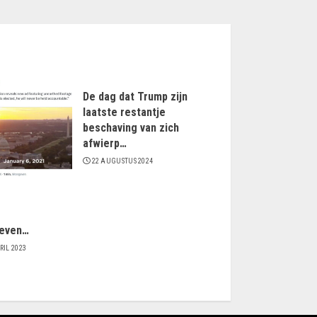
De dag dat Trump zijn
laatste restantje
beschaving van zich
afwierp…
22 AUGUSTUS 2024
even…
RIL 2023