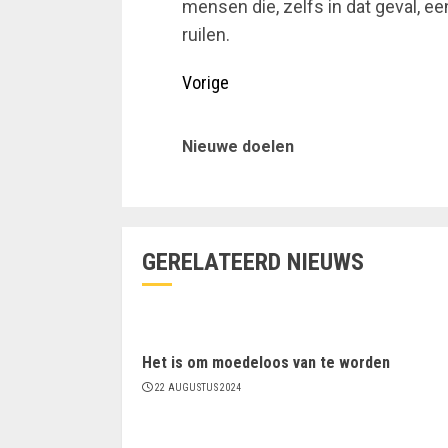
mensen die, zelfs in dat geval,
ruilen.
Doorgaan
Vorige
met
Nieuwe doelen
lezen
GERELATEERD NIEUWS
Het is om moedeloos van te worden
22 AUGUSTUS 2024