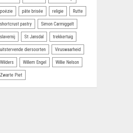
poëzie
pâte brisée
religie
Rutte
shortcrust pastry
Simon Carmiggelt
slavernij
St Jansdal
trekkertuig
uitstervende diersoorten
Viruswaarheid
Wilders
Willem Engel
Willie Nelson
Zwarte Piet