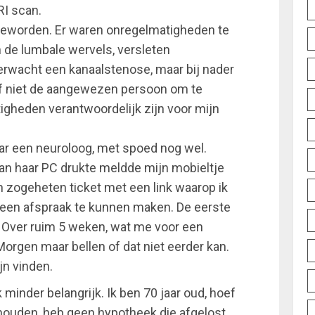
RI scan.
 geworden. Er waren onregelmatigheden te
n de lumbale wervels, versleten
erwacht een kanaalstenose, maar bij nader
lf niet de aangewezen persoon om te
gheden verantwoordelijk zijn voor mijn
r een neuroloog, met spoed nog wel.
van haar PC drukte meldde mijn mobieltje
n zogeheten ticket met een link waarop ik
 een afspraak te kunnen maken. De eerste
 Over ruim 5 weken, wat me voor een
orgen maar bellen of dat niet eerder kan.
ijn vinden.
 minder belangrijk. Ik ben 70 jaar oud, hoef
houden, heb geen hypotheek die afgelost