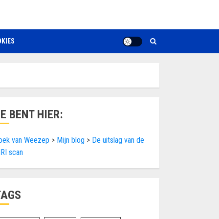
KIES
JE BENT HIER:
oek van Weezep
>
Mijn blog
>
De uitslag van de
RI scan
TAGS