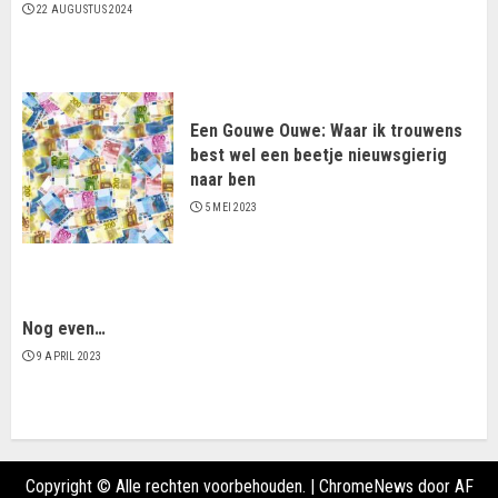
22 AUGUSTUS 2024
Een Gouwe Ouwe: Waar ik trouwens
best wel een beetje nieuwsgierig
naar ben
5 MEI 2023
Nog even…
9 APRIL 2023
Copyright © Alle rechten voorbehouden.
|
ChromeNews
door AF