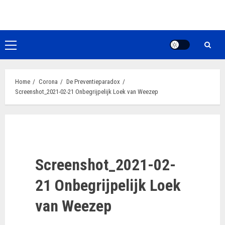
Ga
naar
de
inhoud
Primair
menu
Home
Corona
De Preventieparadox
Screenshot_2021-02-21 Onbegrijpelijk Loek van Weezep
Screenshot_2021-02-
21 Onbegrijpelijk Loek
van Weezep