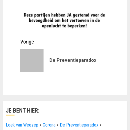
Doorgaan
Vorige
met
Vorig
De Preventieparadox
lezen
bericht:
JE BENT HIER:
Loek van Weezep
>
Corona
>
De Preventieparadox
>