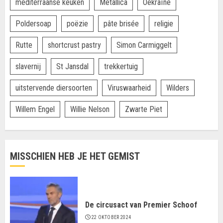
mediterraanse keuken
Metallica
Oekraïne
Poldersoap
poëzie
pâte brisée
religie
Rutte
shortcrust pastry
Simon Carmiggelt
slavernij
St Jansdal
trekkertuig
uitstervende diersoorten
Viruswaarheid
Wilders
Willem Engel
Willie Nelson
Zwarte Piet
MISSCHIEN HEB JE HET GEMIST
De circusact van Premier Schoof
22 OKTOBER 2024