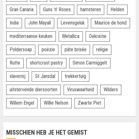
Gran Canaria
Guns 'n' Roses
hamsteren
Helden
India
John Mayall
Levensgeluk
Maurice de hond
mediterraanse keuken
Metallica
Oekraïne
Poldersoap
poëzie
pâte brisée
religie
Rutte
shortcrust pastry
Simon Carmiggelt
slavernij
St Jansdal
trekkertuig
uitstervende diersoorten
Viruswaarheid
Wilders
Willem Engel
Willie Nelson
Zwarte Piet
MISSCHIEN HEB JE HET GEMIST