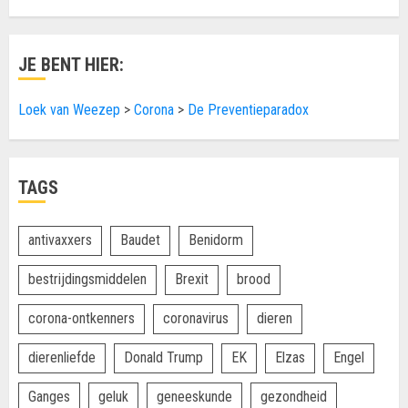
JE BENT HIER:
Loek van Weezep
>
Corona
>
De Preventieparadox
TAGS
antivaxxers
Baudet
Benidorm
bestrijdingsmiddelen
Brexit
brood
corona-ontkenners
coronavirus
dieren
dierenliefde
Donald Trump
EK
Elzas
Engel
Ganges
geluk
geneeskunde
gezondheid