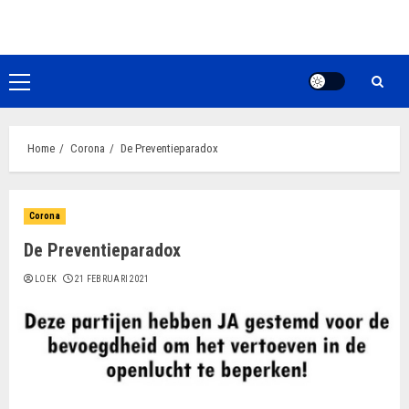
Ga
naar
de
inhoud
Primair
menu
Home
Corona
De Preventieparadox
Corona
De Preventieparadox
LOEK
21 FEBRUARI 2021