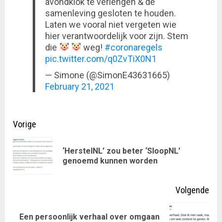
avondklok te verlengen & de
samenleving gesloten te houden.
Laten we vooral niet vergeten wie
hier verantwoordelijk voor zijn. Stem
die
weg!
#coronaregels
pic.twitter.com/q0ZvTiX0N1
— Simone (@SimonE43631665)
February 21, 2021
Doorgaan
Vorige
met
‘HerstelNL’ zou beter ‘SloopNL’
Vor
lezen
genoemd kunnen worden
ber
Volgende
Een persoonlijk verhaal over omgaan
Volgende