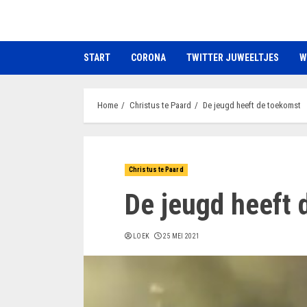
Ga
naar
de
START
CORONA
TWITTER JUWEELTJES
W
inhoud
Home
Christus te Paard
De jeugd heeft de toekomst
Christus te Paard
De jeugd heeft 
LOEK
25 MEI 2021