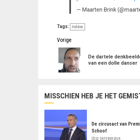
— Maarten Brink (@maart
Tags:
Helden
Doorgaan
Vorige
met
De dartele denkbeeld
lezen
van een dolle danser
MISSCHIEN HEB JE HET GEMIS
De circusact van Prem
Schoof
22 OKTOBER 2024