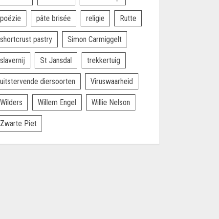
poëzie
pâte brisée
religie
Rutte
shortcrust pastry
Simon Carmiggelt
slavernij
St Jansdal
trekkertuig
uitstervende diersoorten
Viruswaarheid
Wilders
Willem Engel
Willie Nelson
Zwarte Piet