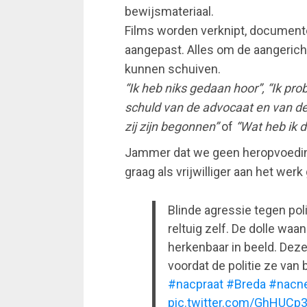
bewijsmateriaal.
Films worden verknipt, documente
aangepast. Alles om de aangeric
kunnen schuiven.
“Ik heb niks gedaan hoor”, “Ik pro
schuld van de advocaat en van de
zij zijn begonnen”
of
“Wat heb ik 
Jammer dat we geen heropvoedin
graag als vrijwilliger aan het werk
Blinde agressie tegen pol
reltuig zelf. De dolle waa
herkenbaar in beeld. Dez
voordat de politie ze van 
#nacpraat
#Breda
#nacn
pic.twitter.com/GhHUCp