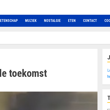
ETENSCHAP
MUZIEK
NOSTALGIE
ETEN
CONTACT
COO
de toekomst
L
h