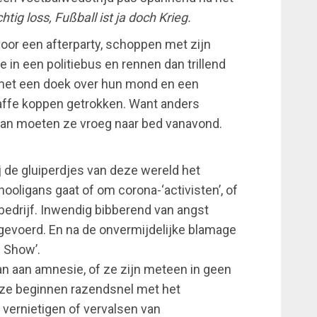
htig loss, Fußball ist ja doch Krieg.
oor een afterparty, schoppen met zijn
 in een politiebus en rennen dan trillend
 met een doek over hun mond en een
laffe koppen getrokken. Want anders
dan moeten ze vroeg naar bed vanavond.
bij de gluiperdjes van deze wereld het
hooligans gaat of om corona-‘activisten’, of
bedrijf. Inwendig bibberend van angst
voerd. En na de onvermijdelijke blamage
p Show’.
an aan amnesie, of ze zijn meteen in geen
 ze beginnen razendsnel met het
t vernietigen of vervalsen van