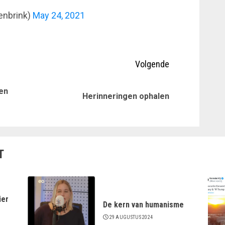
enbrink)
May 24, 2021
Volgende
en
Vorig
Volgende
Herinneringen ophalen
bericht:
bericht:
T
ier
De kern van humanisme
29 AUGUSTUS 2024