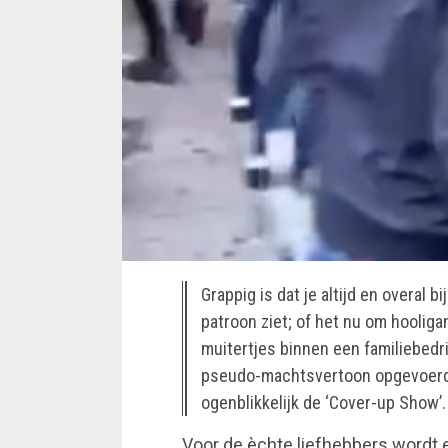
Grappig is dat je altijd en overal 
patroon ziet; of het nu om hooliga
muitertjes binnen een familiebedr
pseudo-machtsvertoon opgevoerd. 
ogenblikkelijk de ‘Cover-up Show’.
Voor de èchte liefhebbers wordt 