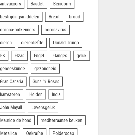
antivaxxers
Baudet
Benidorm
bestrijdingsmiddelen
Brexit
brood
corona-ontkenners
coronavirus
dieren
dierenliefde
Donald Trump
EK
Elzas
Engel
Ganges
geluk
geneeskunde
gezondheid
Gran Canaria
Guns 'n' Roses
hamsteren
Helden
India
John Mayall
Levensgeluk
Maurice de hond
mediterraanse keuken
Metallica
Oekraïne
Poldersoap