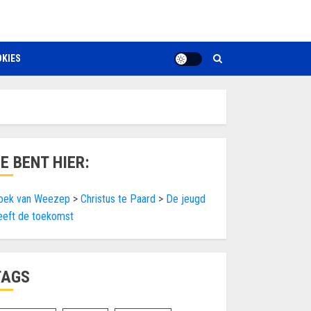
KIES
JE BENT HIER:
oek van Weezep
>
Christus te Paard
>
De jeugd
eeft de toekomst
TAGS