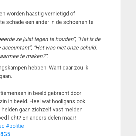
n worden haastig vernietigd of
hte schade een ander in de schoenen te
beerde ze juist tegen te houden”, “Het is de
 accountant”, “Het was niet onze schuld,
daarmee te maken?”.
gskampen hebben. Want daar zou ik
 gaan.
itiemensen in beeld gebracht door
nzin in beeld. Heel wat hooligans ook
e helden gaan zichzelf vast melden
bed licht? En anders delen maar!
ec
#politie
38G5