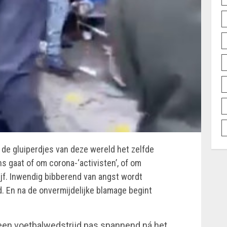
bij de gluiperdjes van deze wereld het zelfde
ns gaat of om corona-‘activisten’, of om
ijf. Inwendig bibberend van angst wordt
En na de onvermijdelijke blamage begint
een voetbalwedstrijd pas spannend ná het