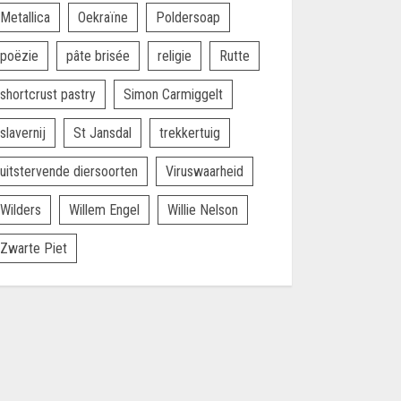
Metallica
Oekraïne
Poldersoap
poëzie
pâte brisée
religie
Rutte
shortcrust pastry
Simon Carmiggelt
slavernij
St Jansdal
trekkertuig
uitstervende diersoorten
Viruswaarheid
Wilders
Willem Engel
Willie Nelson
Zwarte Piet