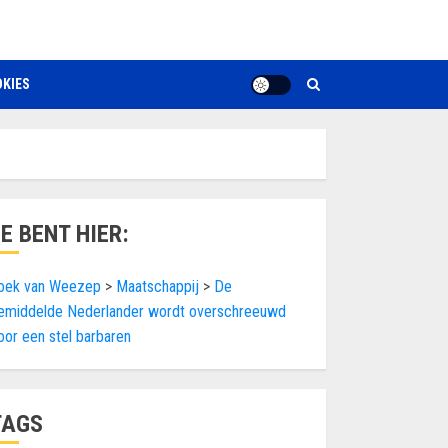
KIES
JE BENT HIER:
oek van Weezep
>
Maatschappij
>
De
emiddelde Nederlander wordt overschreeuwd
oor een stel barbaren
TAGS