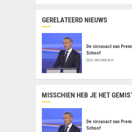
GERELATEERD NIEUWS
De circusact van Prem
Schoof
22 OKTOBER 2024
MISSCHIEN HEB JE HET GEMIS
De circusact van Prem
Schoof