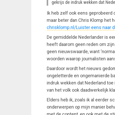
gekrijs de indruk wekken dat Neder
Ik heb zelf ook eens geprobeerd 
maar beter dan Chris Klomp het h
chrisklomp.nl/Luister eens naar
De gemiddelde Nederlander is een
heeft daarom geen reden om zijn 
geen nieuwswaarde, want ‘normaal’, 
woorden waarop journalisten aan
Daardoor wordt het nieuws gedom
ongeletterde en ongemanierde bav
indruk wekken dat Nederland toe 
van het volk ook daadwerkelijk kl
Elders heb ik, zoals ik al eerder s
onderwerpen op mijn manier behan
met de content, en ook met de stij