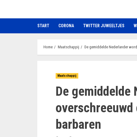
Ga
naar
de
START
CORONA
TWITTER JUWEELTJES
W
inhoud
Home
Maatschappij
De gemiddelde Nederlander word
Maatschappij
De gemiddelde 
overschreeuwd 
barbaren