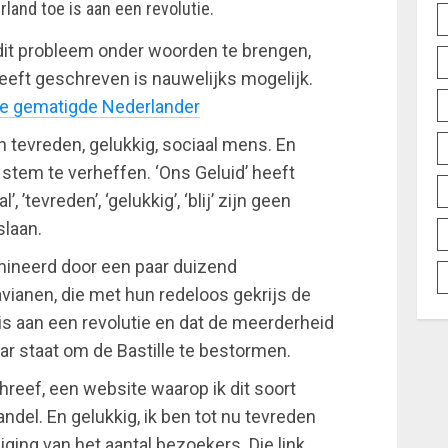
land toe is aan een revolutie.
dit probleem onder woorden te brengen,
eeft geschreven is nauwelijks mogelijk.
 de gematigde Nederlander
 tevreden, gelukkig, sociaal mens. En
stem te verheffen. ‘Ons Geluid’ heeft
’tevreden’, ‘gelukkig’, ‘blij’ zijn geen
slaan.
ineerd door een paar duizend
ianen, die met hun redeloos gekrijs de
is aan een revolutie en dat de meerderheid
aar staat om de Bastille te bestormen.
chreef, een website waarop ik dit soort
del. En gelukkig, ik ben tot nu tevreden
ging van het aantal bezoekers. Die link