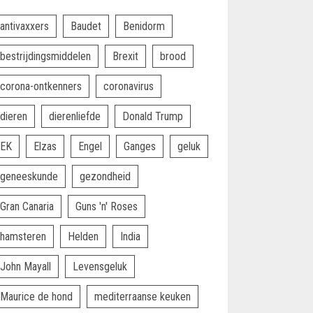
antivaxxers
Baudet
Benidorm
bestrijdingsmiddelen
Brexit
brood
corona-ontkenners
coronavirus
dieren
dierenliefde
Donald Trump
EK
Elzas
Engel
Ganges
geluk
geneeskunde
gezondheid
Gran Canaria
Guns 'n' Roses
hamsteren
Helden
India
John Mayall
Levensgeluk
Maurice de hond
mediterraanse keuken