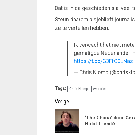
Dat is in de geschiedenis al veel 
Steun daarom alsjeblieft journali
ze te vertellen hebben.
Ik verwacht het niet met
gematigde Nederlander in 
https://t.co/G3FfG0LNaz
— Chris Klomp (@chrisk
Tags:
Chris Klomp
wappies
Doorgaan
Vorige
met
‘The Chaos’ door Ger
lezen
Nolst Trenité