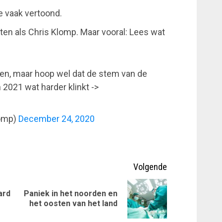
te vaak vertoond.
sten als Chris Klomp. Maar vooral: Lees wat
een, maar hoop wel dat de stem van de
2021 wat harder klinkt ->
lomp)
December 24, 2020
Volgende
ard
Paniek in het noorden en
Vorig
Volgende
het oosten van het land
bericht:
bericht: