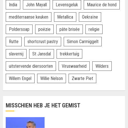
India
John Mayall
Levensgeluk
Maurice de hond
mediterraanse keuken
Metallica
Oekraïne
Poldersoap
poëzie
pâte brisée
religie
Rutte
shortcrust pastry
Simon Carmiggelt
slavernij
St Jansdal
trekkertuig
uitstervende diersoorten
Viruswaarheid
Wilders
Willem Engel
Willie Nelson
Zwarte Piet
MISSCHIEN HEB JE HET GEMIST