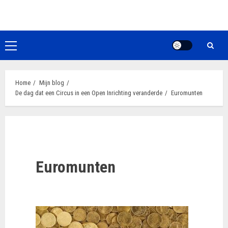
Ga
naar
de
inhoud
Primair
menu
Home
Mijn blog
De dag dat een Circus in een Open Inrichting veranderde
Euromunten
Euromunten