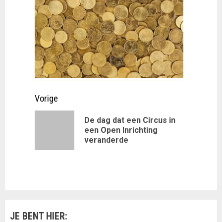
Doorgaan
Vorige
met
De dag dat een Circus in
Vorig
een Open Inrichting
lezen
veranderde
bericht:
JE BENT HIER: