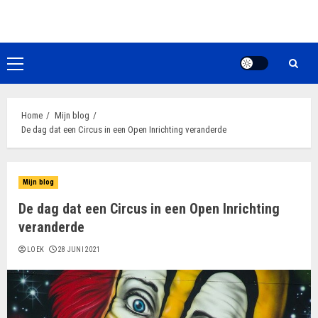
Ga
naar
de
inhoud
Primair
menu
Home
Mijn blog
De dag dat een Circus in een Open Inrichting veranderde
Mijn blog
De dag dat een Circus in een Open Inrichting
veranderde
LOEK
28 JUNI 2021