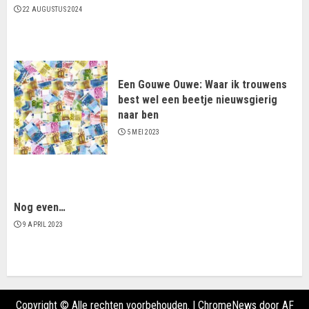
22 AUGUSTUS 2024
Een Gouwe Ouwe: Waar ik trouwens
best wel een beetje nieuwsgierig
naar ben
5 MEI 2023
Nog even…
9 APRIL 2023
Copyright © Alle rechten voorbehouden.
|
ChromeNews
door AF