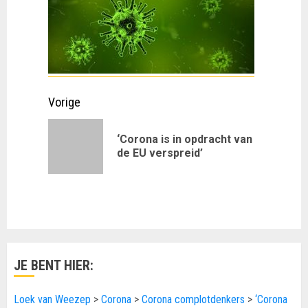
Doorgaan
Vorige
met
‘Corona is in opdracht van
Vorig
lezen
de EU verspreid’
bericht:
JE BENT HIER:
Loek van Weezep
>
Corona
>
Corona complotdenkers
>
‘Corona