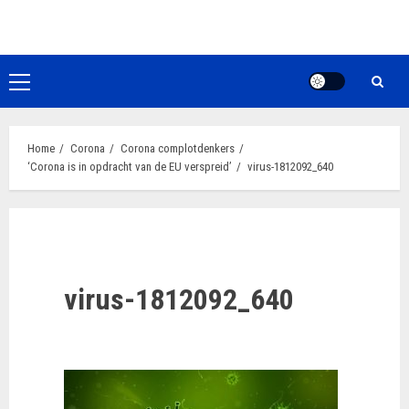
Ga
naar
de
inhoud
Primair
menu
Home
Corona
Corona complotdenkers
‘Corona is in opdracht van de EU verspreid’
virus-1812092_640
virus-1812092_640