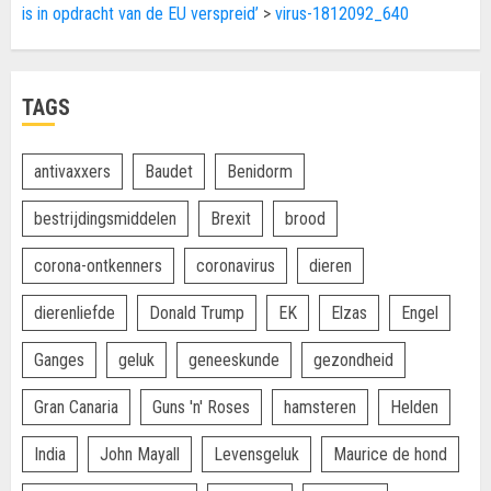
is in opdracht van de EU verspreid’
>
virus-1812092_640
TAGS
antivaxxers
Baudet
Benidorm
bestrijdingsmiddelen
Brexit
brood
corona-ontkenners
coronavirus
dieren
dierenliefde
Donald Trump
EK
Elzas
Engel
Ganges
geluk
geneeskunde
gezondheid
Gran Canaria
Guns 'n' Roses
hamsteren
Helden
India
John Mayall
Levensgeluk
Maurice de hond