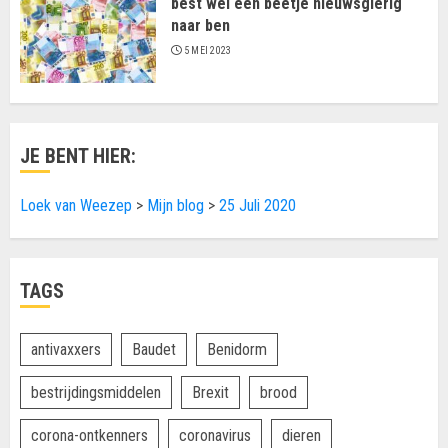
best wel een beetje nieuwsgierig
naar ben
5 MEI 2023
JE BENT HIER:
Loek van Weezep
>
Mijn blog
>
25 Juli 2020
TAGS
antivaxxers
Baudet
Benidorm
bestrijdingsmiddelen
Brexit
brood
corona-ontkenners
coronavirus
dieren