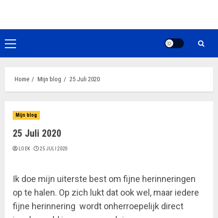
Ga
naar
de
inhoud
Primair
menu
Home
Mijn blog
25 Juli 2020
Mijn blog
25 Juli 2020
LOEK
25 JULI 2020
Ik doe mijn uiterste best om fijne herinneringen
op te halen. Op zich lukt dat ook wel, maar iedere
fijne herinnering wordt onherroepelijk direct