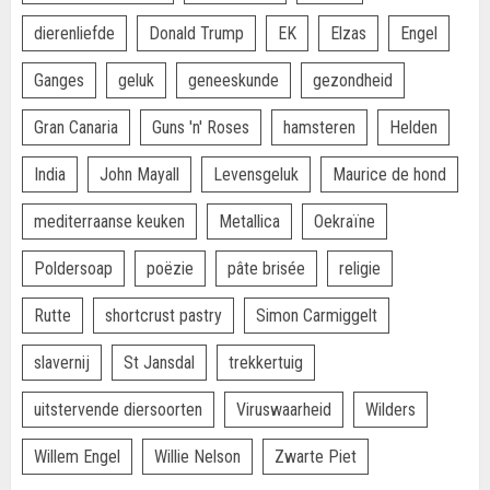
dierenliefde
Donald Trump
EK
Elzas
Engel
Ganges
geluk
geneeskunde
gezondheid
Gran Canaria
Guns 'n' Roses
hamsteren
Helden
India
John Mayall
Levensgeluk
Maurice de hond
mediterraanse keuken
Metallica
Oekraïne
Poldersoap
poëzie
pâte brisée
religie
Rutte
shortcrust pastry
Simon Carmiggelt
slavernij
St Jansdal
trekkertuig
uitstervende diersoorten
Viruswaarheid
Wilders
Willem Engel
Willie Nelson
Zwarte Piet