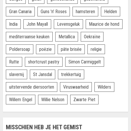
Gran Canaria
Guns 'n' Roses
hamsteren
Helden
India
John Mayall
Levensgeluk
Maurice de hond
mediterraanse keuken
Metallica
Oekraïne
Poldersoap
poëzie
pâte brisée
religie
Rutte
shortcrust pastry
Simon Carmiggelt
slavernij
St Jansdal
trekkertuig
uitstervende diersoorten
Viruswaarheid
Wilders
Willem Engel
Willie Nelson
Zwarte Piet
MISSCHIEN HEB JE HET GEMIST