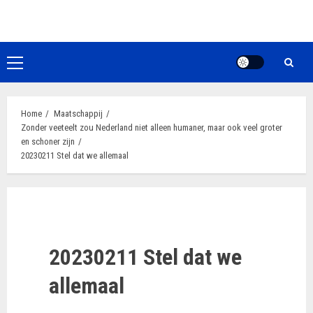
Ga
naar
de
inhoud
Primair
menu
Home
Maatschappij
Zonder veeteelt zou Nederland niet alleen humaner, maar ook veel groter
en schoner zijn
20230211 Stel dat we allemaal
20230211 Stel dat we
allemaal