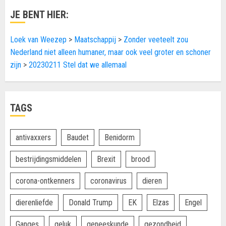
JE BENT HIER:
Loek van Weezep
>
Maatschappij
>
Zonder veeteelt zou
Nederland niet alleen humaner, maar ook veel groter en schoner
zijn
>
20230211 Stel dat we allemaal
TAGS
antivaxxers
Baudet
Benidorm
bestrijdingsmiddelen
Brexit
brood
corona-ontkenners
coronavirus
dieren
dierenliefde
Donald Trump
EK
Elzas
Engel
Ganges
geluk
geneeskunde
gezondheid