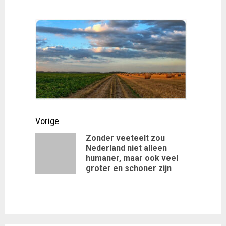
Doorgaan
Vorige
met
Zonder veeteelt zou
Nederland niet alleen
Vorig
lezen
humaner, maar ook veel
bericht:
groter en schoner zijn