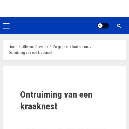
Ga
naar
de
inhoud
Primair
menu
Home
Allemaal Beestjes
Zo ga je met krakers om
Ontruiming van een kraaknest
Ontruiming van een
kraaknest