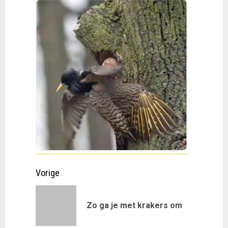
Doorgaan
Vorige
met
Vorig
Zo ga je met krakers om
lezen
bericht: