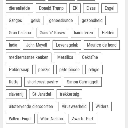
dierenliefde
Donald Trump
EK
Elzas
Engel
Ganges
geluk
geneeskunde
gezondheid
Gran Canaria
Guns 'n' Roses
hamsteren
Helden
India
John Mayall
Levensgeluk
Maurice de hond
mediterraanse keuken
Metallica
Oekraïne
Poldersoap
poëzie
pâte brisée
religie
Rutte
shortcrust pastry
Simon Carmiggelt
slavernij
St Jansdal
trekkertuig
uitstervende diersoorten
Viruswaarheid
Wilders
Willem Engel
Willie Nelson
Zwarte Piet