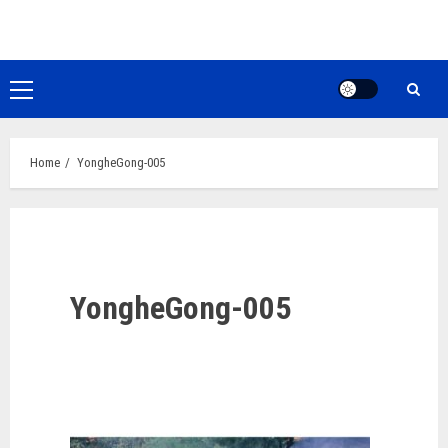
Ga
naar
de
inhoud
Primair
menu
Home
YongheGong-005
YongheGong-005