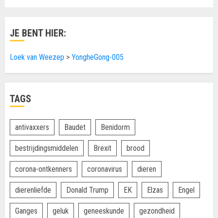
JE BENT HIER:
Loek van Weezep
>
YongheGong-005
TAGS
antivaxxers
Baudet
Benidorm
bestrijdingsmiddelen
Brexit
brood
corona-ontkenners
coronavirus
dieren
dierenliefde
Donald Trump
EK
Elzas
Engel
Ganges
geluk
geneeskunde
gezondheid