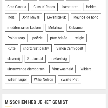
Gran Canaria
Guns 'n' Roses
hamsteren
Helden
India
John Mayall
Levensgeluk
Maurice de hond
mediterraanse keuken
Metallica
Oekraïne
Poldersoap
poëzie
pâte brisée
religie
Rutte
shortcrust pastry
Simon Carmiggelt
slavernij
St Jansdal
trekkertuig
uitstervende diersoorten
Viruswaarheid
Wilders
Willem Engel
Willie Nelson
Zwarte Piet
MISSCHIEN HEB JE HET GEMIST