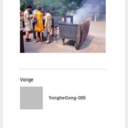
Doorgaan
Vorige
met
Vorig
YongheGong-005
lezen
bericht: