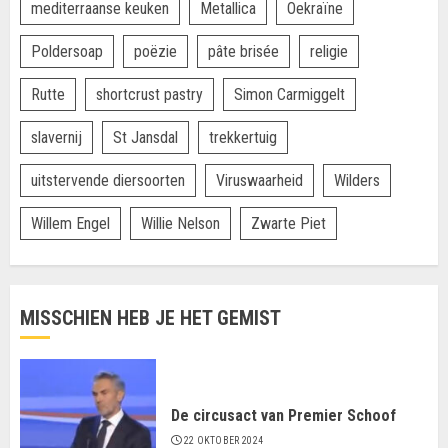
mediterraanse keuken
Metallica
Oekraïne
Poldersoap
poëzie
pâte brisée
religie
Rutte
shortcrust pastry
Simon Carmiggelt
slavernij
St Jansdal
trekkertuig
uitstervende diersoorten
Viruswaarheid
Wilders
Willem Engel
Willie Nelson
Zwarte Piet
MISSCHIEN HEB JE HET GEMIST
De circusact van Premier Schoof
22 OKTOBER 2024