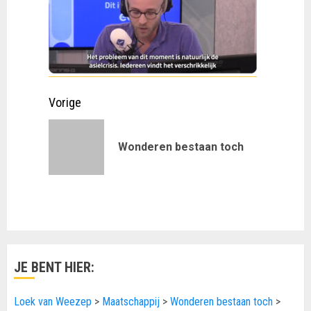
Doorgaan
Vorige
met
Vorig
Wonderen bestaan toch
lezen
bericht:
JE BENT HIER:
Loek van Weezep
>
Maatschappij
>
Wonderen bestaan toch
>