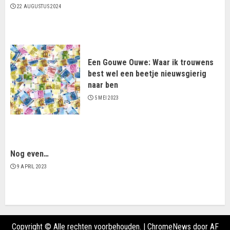
22 AUGUSTUS 2024
Een Gouwe Ouwe: Waar ik trouwens
best wel een beetje nieuwsgierig
naar ben
5 MEI 2023
Nog even…
9 APRIL 2023
Copyright © Alle rechten voorbehouden.
|
ChromeNews
door AF