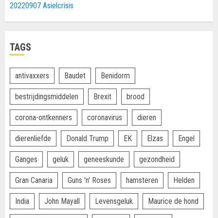
20220907 Asielcrisis
TAGS
antivaxxers
Baudet
Benidorm
bestrijdingsmiddelen
Brexit
brood
corona-ontkenners
coronavirus
dieren
dierenliefde
Donald Trump
EK
Elzas
Engel
Ganges
geluk
geneeskunde
gezondheid
Gran Canaria
Guns 'n' Roses
hamsteren
Helden
India
John Mayall
Levensgeluk
Maurice de hond