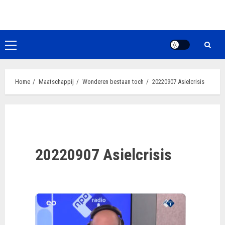
Ga
naar
de
inhoud
Primair
menu
Home
Maatschappij
Wonderen bestaan toch
20220907 Asielcrisis
20220907 Asielcrisis