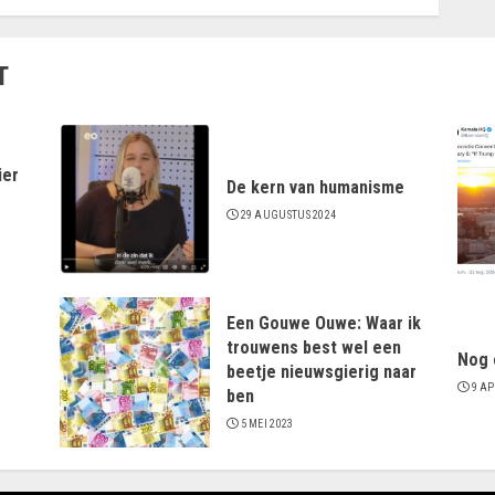
T
ier
De kern van humanisme
29 AUGUSTUS 2024
Een Gouwe Ouwe: Waar ik
trouwens best wel een
Nog 
beetje nieuwsgierig naar
9 AP
ben
5 MEI 2023