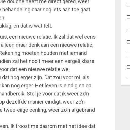
Die douche heeft me direct gered, weer
e behandeling daar nog iets aan toe gaat
en.
kig, en dat is wat telt.
uis, een nieuwe relatie. Ik zal dat wel eens
alleen maar denk aan een nieuwe relatie,
. Rekening moeten houden met iemand
dien zal het nooit meer een vergelijkbare
voor dat een nieuwe relatie wel
dat nog erger zijn. Dat zou voor mij als
 kan nog erger. Het leven is eindig en op
 handbereik. Stel je voor dat ik weer zo’n
r op dezelfde manier eindigt, weer zo’n
e twee-eiige eenling, weer zo’n afgebrand
jven. Ik troost me daarom met het idee dat