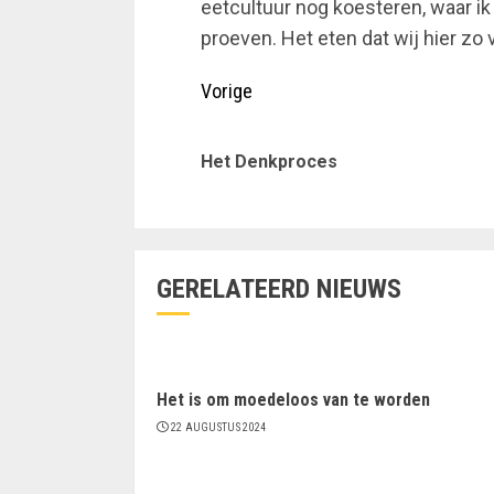
eetcultuur nog koesteren, waar i
proeven. Het eten dat wij hier zo
Doorgaan
Vorige
met
Het Denkproces
lezen
GERELATEERD NIEUWS
Het is om moedeloos van te worden
22 AUGUSTUS 2024