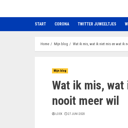
Ga
naar
de
START
CORONA
TWITTER JUWEELTJES
W
inhoud
Home
Mijn blog
Wat ik mis, wat ik niet mis en wat ik 
Mijn blog
Wat ik mis, wat 
nooit meer wil
LOEK
27 JUNI 2020