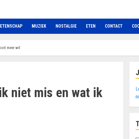
ETENSCHAP
MUZIEK
NOSTALGIE
ETEN
CONTACT
COO
nooit meer wil
ik niet mis en wat ik
L
n