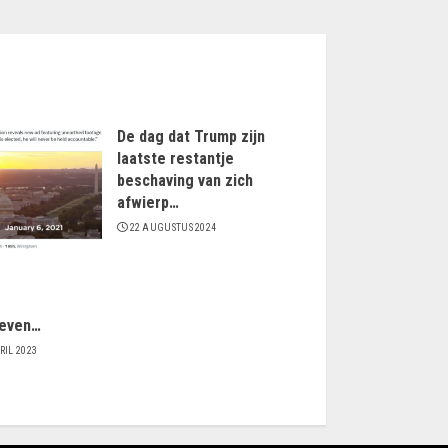
De dag dat Trump zijn
laatste restantje
beschaving van zich
afwierp…
22 AUGUSTUS 2024
even…
RIL 2023