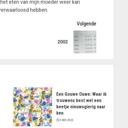
k het eten van mijn moeder weer kan
 verwaarloosd hebben.
Volgende
Vorig
Volgende
2002
bericht:
bericht:
Een Gouwe Ouwe: Waar ik
trouwens best wel een
beetje nieuwsgierig naar
ben
5 MEI 2023