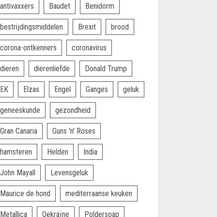
antivaxxers
Baudet
Benidorm
bestrijdingsmiddelen
Brexit
brood
corona-ontkenners
coronavirus
dieren
dierenliefde
Donald Trump
EK
Elzas
Engel
Ganges
geluk
geneeskunde
gezondheid
Gran Canaria
Guns 'n' Roses
hamsteren
Helden
India
John Mayall
Levensgeluk
Maurice de hond
mediterraanse keuken
Metallica
Oekraïne
Poldersoap