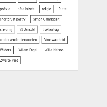
poëzie
pâte brisée
religie
Rutte
shortcrust pastry
Simon Carmiggelt
slavernij
St Jansdal
trekkertuig
uitstervende diersoorten
Viruswaarheid
Wilders
Willem Engel
Willie Nelson
Zwarte Piet