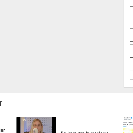
T
ier