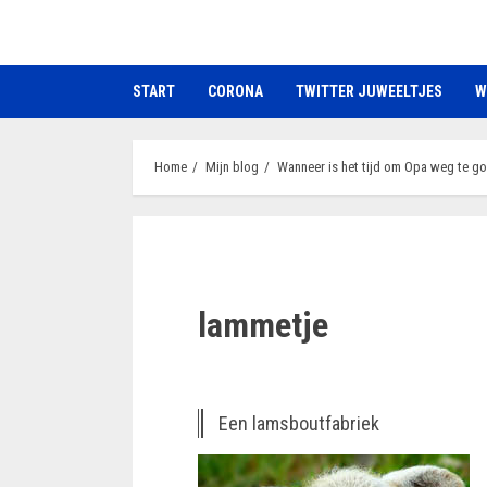
Ga
naar
de
START
CORONA
TWITTER JUWEELTJES
W
inhoud
Home
Mijn blog
Wanneer is het tijd om Opa weg te g
lammetje
Een lamsboutfabriek