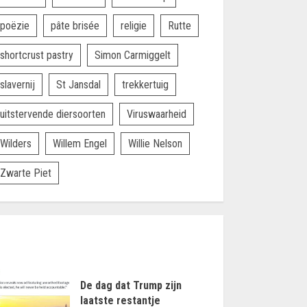
poëzie
pâte brisée
religie
Rutte
shortcrust pastry
Simon Carmiggelt
slavernij
St Jansdal
trekkertuig
uitstervende diersoorten
Viruswaarheid
Wilders
Willem Engel
Willie Nelson
Zwarte Piet
De dag dat Trump zijn
laatste restantje