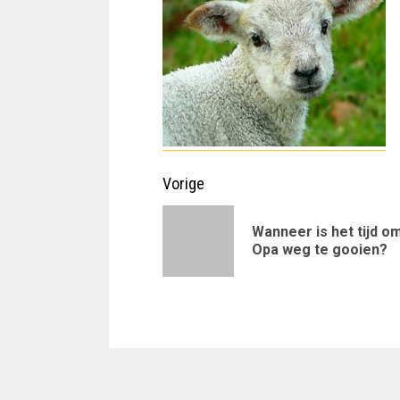
Doorgaan
Vorige
met
Wanneer is het tijd o
lezen
Opa weg te gooien?