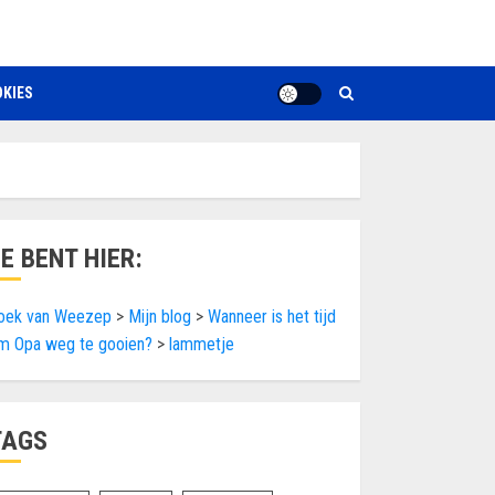
KIES
JE BENT HIER:
oek van Weezep
>
Mijn blog
>
Wanneer is het tijd
m Opa weg te gooien?
>
lammetje
TAGS