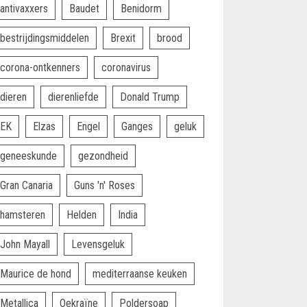
antivaxxers
Baudet
Benidorm
bestrijdingsmiddelen
Brexit
brood
corona-ontkenners
coronavirus
dieren
dierenliefde
Donald Trump
EK
Elzas
Engel
Ganges
geluk
geneeskunde
gezondheid
Gran Canaria
Guns 'n' Roses
hamsteren
Helden
India
John Mayall
Levensgeluk
Maurice de hond
mediterraanse keuken
Metallica
Oekraïne
Poldersoap