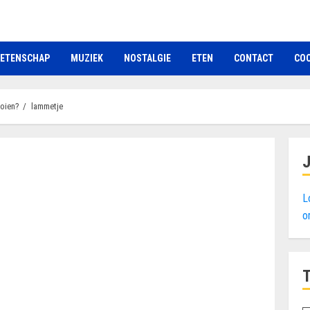
ETENSCHAP
MUZIEK
NOSTALGIE
ETEN
CONTACT
COO
ooien?
lammetje
L
o