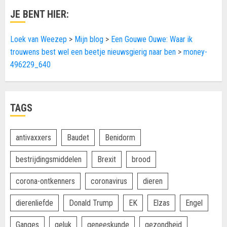
JE BENT HIER:
Loek van Weezep
>
Mijn blog
>
Een Gouwe Ouwe: Waar ik
trouwens best wel een beetje nieuwsgierig naar ben
>
money-
496229_640
TAGS
antivaxxers
Baudet
Benidorm
bestrijdingsmiddelen
Brexit
brood
corona-ontkenners
coronavirus
dieren
dierenliefde
Donald Trump
EK
Elzas
Engel
Ganges
geluk
geneeskunde
gezondheid