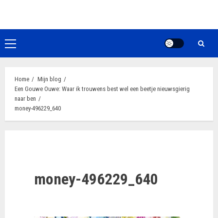
Ga
naar
de
inhoud
Primair
menu
Home
Mijn blog
Een Gouwe Ouwe: Waar ik trouwens best wel een beetje nieuwsgierig
naar ben
money-496229_640
money-496229_640