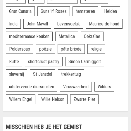
Gran Canaria
Guns 'n' Roses
hamsteren
Helden
India
John Mayall
Levensgeluk
Maurice de hond
mediterraanse keuken
Metallica
Oekraïne
Poldersoap
poëzie
pâte brisée
religie
Rutte
shortcrust pastry
Simon Carmiggelt
slavernij
St Jansdal
trekkertuig
uitstervende diersoorten
Viruswaarheid
Wilders
Willem Engel
Willie Nelson
Zwarte Piet
MISSCHIEN HEB JE HET GEMIST