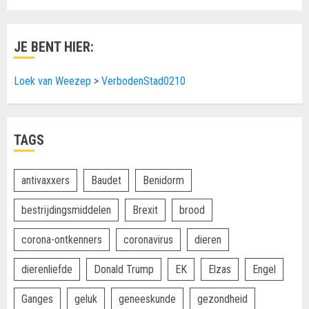
JE BENT HIER:
Loek van Weezep
>
VerbodenStad0210
TAGS
antivaxxers
Baudet
Benidorm
bestrijdingsmiddelen
Brexit
brood
corona-ontkenners
coronavirus
dieren
dierenliefde
Donald Trump
EK
Elzas
Engel
Ganges
geluk
geneeskunde
gezondheid