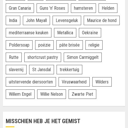
Gran Canaria
Guns 'n' Roses
hamsteren
Helden
India
John Mayall
Levensgeluk
Maurice de hond
mediterraanse keuken
Metallica
Oekraïne
Poldersoap
poëzie
pâte brisée
religie
Rutte
shortcrust pastry
Simon Carmiggelt
slavernij
St Jansdal
trekkertuig
uitstervende diersoorten
Viruswaarheid
Wilders
Willem Engel
Willie Nelson
Zwarte Piet
MISSCHIEN HEB JE HET GEMIST