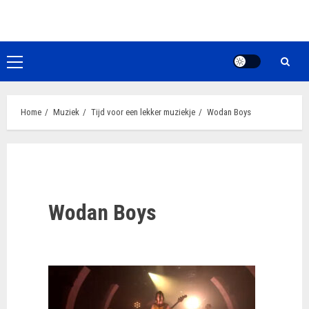
Ga
naar
de
inhoud
Primair
menu
Home
Muziek
Tijd voor een lekker muziekje
Wodan Boys
Wodan Boys