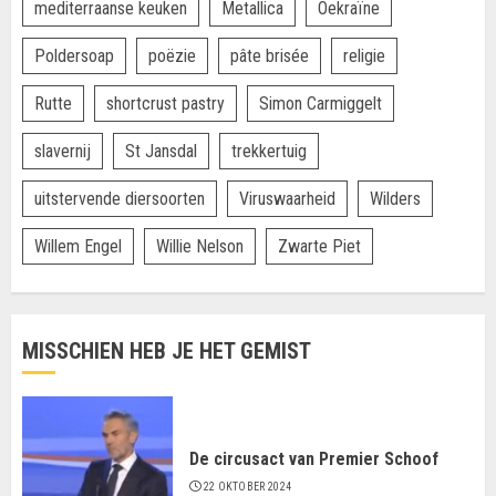
mediterraanse keuken
Metallica
Oekraïne
Poldersoap
poëzie
pâte brisée
religie
Rutte
shortcrust pastry
Simon Carmiggelt
slavernij
St Jansdal
trekkertuig
uitstervende diersoorten
Viruswaarheid
Wilders
Willem Engel
Willie Nelson
Zwarte Piet
MISSCHIEN HEB JE HET GEMIST
De circusact van Premier Schoof
22 OKTOBER 2024