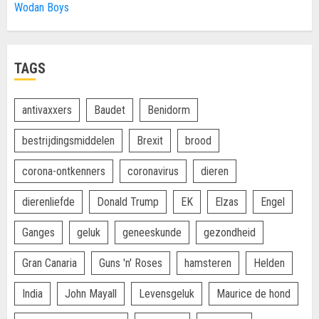
Wodan Boys
TAGS
antivaxxers
Baudet
Benidorm
bestrijdingsmiddelen
Brexit
brood
corona-ontkenners
coronavirus
dieren
dierenliefde
Donald Trump
EK
Elzas
Engel
Ganges
geluk
geneeskunde
gezondheid
Gran Canaria
Guns 'n' Roses
hamsteren
Helden
India
John Mayall
Levensgeluk
Maurice de hond