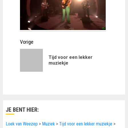
Doorgaan
Vorige
met
Tijd voor een lekker
Vorig
lezen
muziekje
bericht:
JE BENT HIER:
Loek van Weezep
>
Muziek
>
Tijd voor een lekker muziekje
>