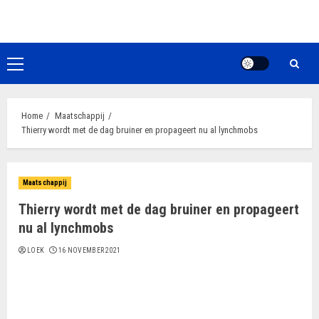
Ga
naar
de
inhoud
Primair
menu
Home
Maatschappij
Thierry wordt met de dag bruiner en propageert nu al lynchmobs
Maatschappij
Thierry wordt met de dag bruiner en propageert
nu al lynchmobs
LOEK
16 NOVEMBER 2021