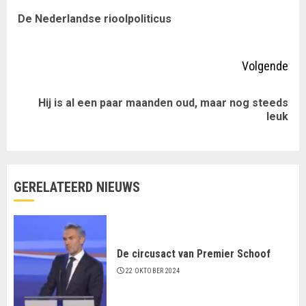
met
Vor
De Nederlandse rioolpoliticus
lezen
ber
Volgende
Hij is al een paar maanden oud, maar nog steeds
Volgende
leuk
bericht:
GERELATEERD NIEUWS
De circusact van Premier Schoof
22 OKTOBER 2024