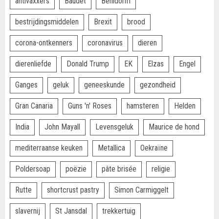
antivaxxers
Baudet
Benidorm
bestrijdingsmiddelen
Brexit
brood
corona-ontkenners
coronavirus
dieren
dierenliefde
Donald Trump
EK
Elzas
Engel
Ganges
geluk
geneeskunde
gezondheid
Gran Canaria
Guns 'n' Roses
hamsteren
Helden
India
John Mayall
Levensgeluk
Maurice de hond
mediterraanse keuken
Metallica
Oekraïne
Poldersoap
poëzie
pâte brisée
religie
Rutte
shortcrust pastry
Simon Carmiggelt
slavernij
St Jansdal
trekkertuig