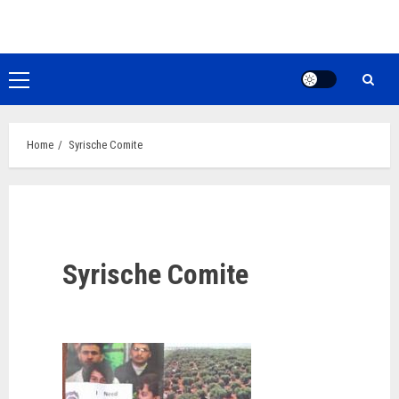
Ga
naar
de
inhoud
Primair
menu
Home
Syrische Comite
Syrische Comite