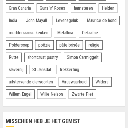
Gran Canaria
Guns 'n' Roses
hamsteren
Helden
India
John Mayall
Levensgeluk
Maurice de hond
mediterraanse keuken
Metallica
Oekraïne
Poldersoap
poëzie
pâte brisée
religie
Rutte
shortcrust pastry
Simon Carmiggelt
slavernij
St Jansdal
trekkertuig
uitstervende diersoorten
Viruswaarheid
Wilders
Willem Engel
Willie Nelson
Zwarte Piet
MISSCHIEN HEB JE HET GEMIST