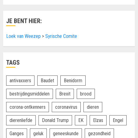
JE BENT HIER:
Loek van Weezep
>
Syrische Comite
TAGS
antivaxxers
Baudet
Benidorm
bestrijdingsmiddelen
Brexit
brood
corona-ontkenners
coronavirus
dieren
dierenliefde
Donald Trump
EK
Elzas
Engel
Ganges
geluk
geneeskunde
gezondheid