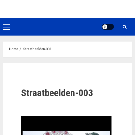
Ga
naar
de
inhoud
Primair
menu
Home
Straatbeelden-003
Straatbeelden-003