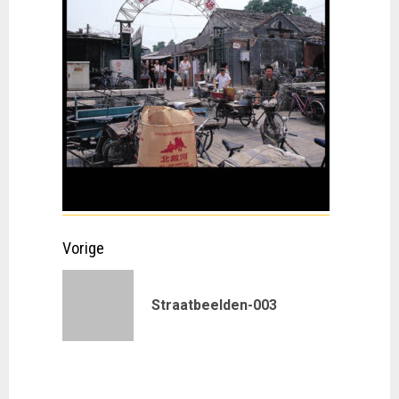
Doorgaan
Vorige
met
Vorig
Straatbeelden-003
lezen
bericht: