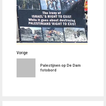
Doorgaan
Vorige
met
Palestijnen op De Dam
Vorig
lezen
fotobord
bericht: