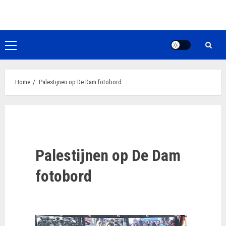
Ga
naar
de
inhoud
Primair
menu
Home
Palestijnen op De Dam fotobord
Palestijnen op De Dam
fotobord