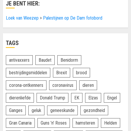
JE BENT HIER:
Loek van Weezep
>
Palestijnen op De Dam fotobord
TAGS
antivaxxers
Baudet
Benidorm
bestrijdingsmiddelen
Brexit
brood
corona-ontkenners
coronavirus
dieren
dierenliefde
Donald Trump
EK
Elzas
Engel
Ganges
geluk
geneeskunde
gezondheid
Gran Canaria
Guns 'n' Roses
hamsteren
Helden