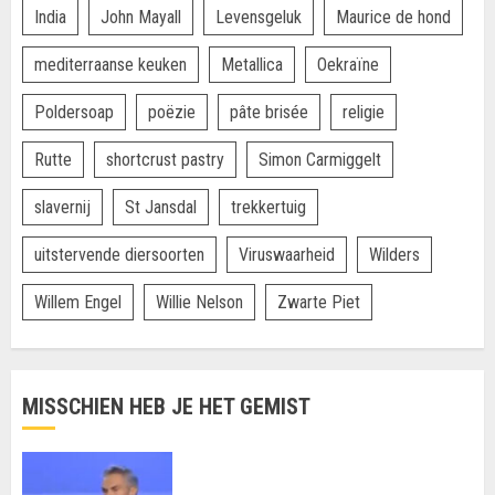
India
John Mayall
Levensgeluk
Maurice de hond
mediterraanse keuken
Metallica
Oekraïne
Poldersoap
poëzie
pâte brisée
religie
Rutte
shortcrust pastry
Simon Carmiggelt
slavernij
St Jansdal
trekkertuig
uitstervende diersoorten
Viruswaarheid
Wilders
Willem Engel
Willie Nelson
Zwarte Piet
MISSCHIEN HEB JE HET GEMIST