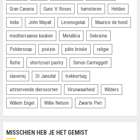
Gran Canaria
Guns 'n' Roses
hamsteren
Helden
India
John Mayall
Levensgeluk
Maurice de hond
mediterraanse keuken
Metallica
Oekraïne
Poldersoap
poëzie
pâte brisée
religie
Rutte
shortcrust pastry
Simon Carmiggelt
slavernij
St Jansdal
trekkertuig
uitstervende diersoorten
Viruswaarheid
Wilders
Willem Engel
Willie Nelson
Zwarte Piet
MISSCHIEN HEB JE HET GEMIST