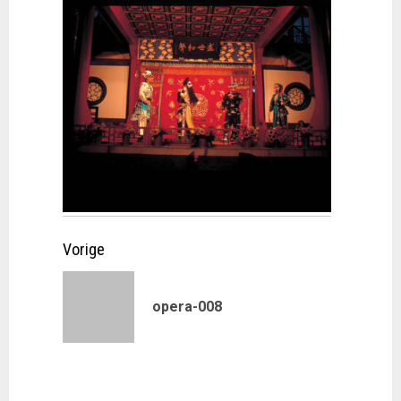
Doorgaan
Vorige
met
Vorig
opera-008
lezen
bericht: