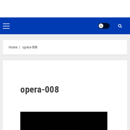
Ga
naar
de
inhoud
Primair
menu
Home
opera-008
opera-008