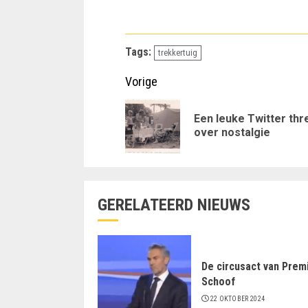
Tags:
trekkertuig
Doorgaan
Vorige
met
Een leuke Twitter thr
lezen
over nostalgie
GERELATEERD NIEUWS
De circusact van Prem
Schoof
22 OKTOBER 2024