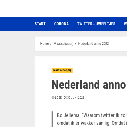
Ga
naar
de
START
CORONA
TWITTER JUWEELTJES
W
inhoud
Home
Maatschappij
Nederland anno 2022
Maatschappij
Nederland anno
LOEK
30 JUNI 2022
Bo Jellema: "Waarom twitter ik zo
omdat ik er wakker van lig. Omdat 