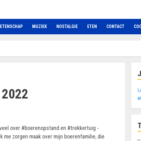
ETENSCHAP
MUZIEK
NOSTALGIE
ETEN
CONTACT
COO
 2022
L
a
 veel over #boerenopstand en #trekkertuig -
ik me zorgen maak over mijn boerenfamilie, die