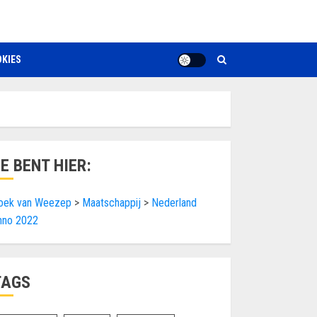
KIES
JE BENT HIER:
oek van Weezep
>
Maatschappij
>
Nederland
nno 2022
TAGS