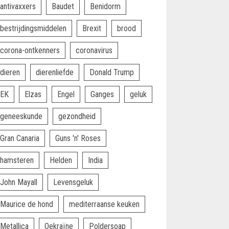
antivaxxers
Baudet
Benidorm
bestrijdingsmiddelen
Brexit
brood
corona-ontkenners
coronavirus
dieren
dierenliefde
Donald Trump
EK
Elzas
Engel
Ganges
geluk
geneeskunde
gezondheid
Gran Canaria
Guns 'n' Roses
hamsteren
Helden
India
John Mayall
Levensgeluk
Maurice de hond
mediterraanse keuken
Metallica
Oekraïne
Poldersoap