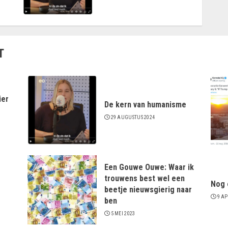
T
ier
De kern van humanisme
29 AUGUSTUS 2024
Een Gouwe Ouwe: Waar ik
trouwens best wel een
Nog 
beetje nieuwsgierig naar
9 AP
ben
5 MEI 2023