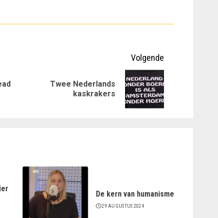
Volgende
ead
Twee Nederlands
Vorig
Volgende
kaskrakers
bericht:
bericht:
ier
De kern van humanisme
29 AUGUSTUS 2024