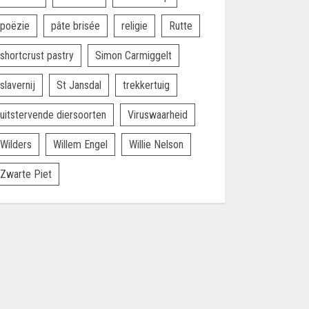
poëzie
pâte brisée
religie
Rutte
shortcrust pastry
Simon Carmiggelt
slavernij
St Jansdal
trekkertuig
uitstervende diersoorten
Viruswaarheid
Wilders
Willem Engel
Willie Nelson
Zwarte Piet