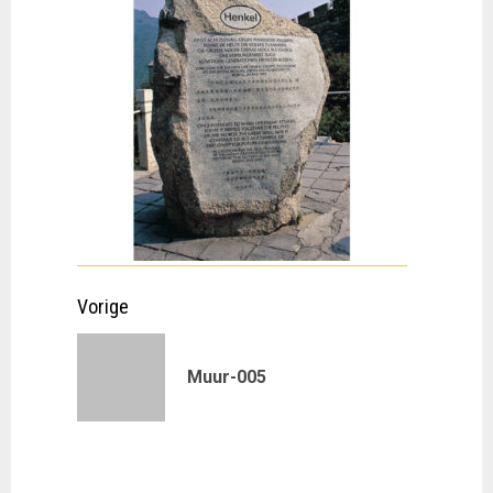
Doorgaan
Vorige
met
Vorig
Muur-005
lezen
bericht: