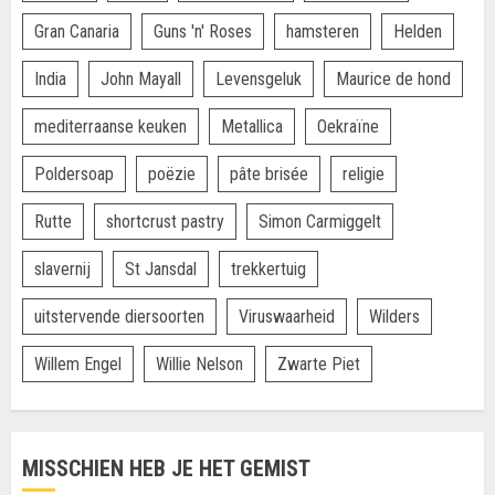
Gran Canaria
Guns 'n' Roses
hamsteren
Helden
India
John Mayall
Levensgeluk
Maurice de hond
mediterraanse keuken
Metallica
Oekraïne
Poldersoap
poëzie
pâte brisée
religie
Rutte
shortcrust pastry
Simon Carmiggelt
slavernij
St Jansdal
trekkertuig
uitstervende diersoorten
Viruswaarheid
Wilders
Willem Engel
Willie Nelson
Zwarte Piet
MISSCHIEN HEB JE HET GEMIST