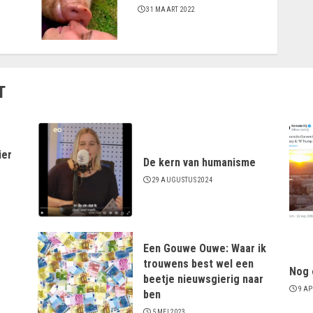
31 MAART 2022
T
ier
De kern van humanisme
29 AUGUSTUS 2024
Een Gouwe Ouwe: Waar ik
trouwens best wel een
Nog 
beetje nieuwsgierig naar
9 AP
ben
5 MEI 2023