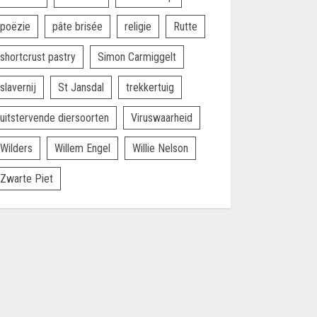
poëzie
pâte brisée
religie
Rutte
shortcrust pastry
Simon Carmiggelt
slavernij
St Jansdal
trekkertuig
uitstervende diersoorten
Viruswaarheid
Wilders
Willem Engel
Willie Nelson
Zwarte Piet