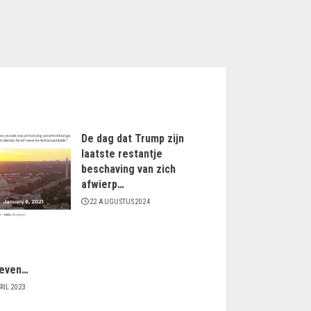
De dag dat Trump zijn
laatste restantje
beschaving van zich
afwierp…
22 AUGUSTUS 2024
even…
RIL 2023