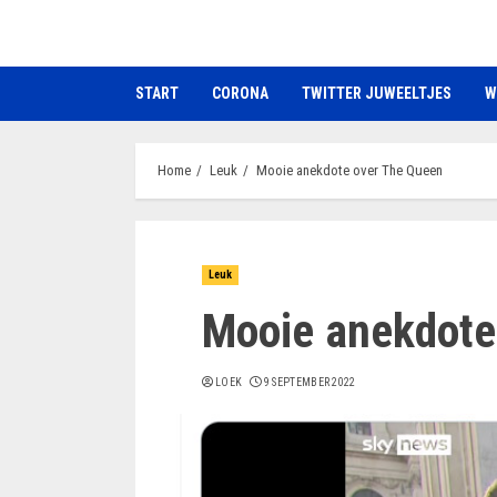
Ga
naar
de
START
CORONA
TWITTER JUWEELTJES
W
inhoud
Home
Leuk
Mooie anekdote over The Queen
Leuk
Mooie anekdote
LOEK
9 SEPTEMBER 2022