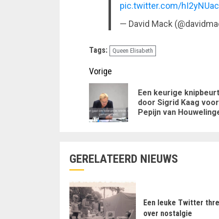
pic.twitter.com/hI2yNUa
— David Mack (@davidma
Tags:
Queen Elisabeth
Doorgaan
Vorige
met
Een keurige knipbeur
door Sigrid Kaag voor
lezen
Pepijn van Houweling
GERELATEERD NIEUWS
Een leuke Twitter thr
over nostalgie