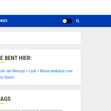
KIES
JE BENT HIER:
oek van Weezep
>
Leuk
>
Mooie anekdote over
he Queen
TAGS