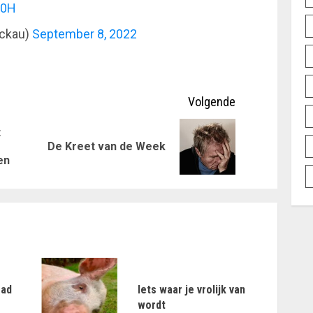
c0H
ckau)
September 8, 2022
Volgende
t
Vorig
Volgende
De Kreet van de Week
en
bericht:
bericht:
ead
Iets waar je vrolijk van
wordt