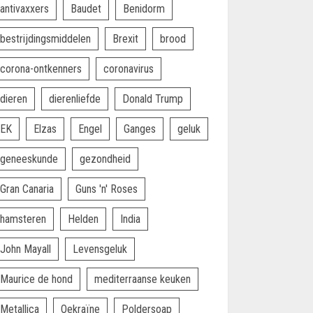
antivaxxers
Baudet
Benidorm
bestrijdingsmiddelen
Brexit
brood
corona-ontkenners
coronavirus
dieren
dierenliefde
Donald Trump
EK
Elzas
Engel
Ganges
geluk
geneeskunde
gezondheid
Gran Canaria
Guns 'n' Roses
hamsteren
Helden
India
John Mayall
Levensgeluk
Maurice de hond
mediterraanse keuken
Metallica
Oekraïne
Poldersoap