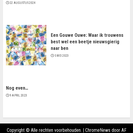
22 AUGUSTUS 2024
Een Gouwe Ouwe: Waar ik trouwens
best wel een beetje nieuwsgierig
naar ben
5 MEI 2023
Nog even…
9 APRIL 2023
Copyright © Alle rechten voorbehouden.
|
ChromeNews
door AF