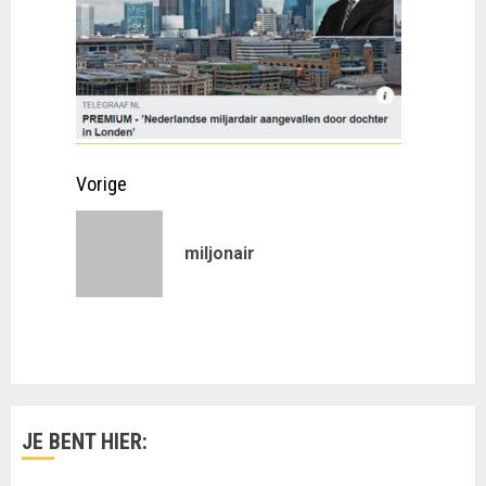
Doorgaan
Vorige
met
Vorig
miljonair
lezen
bericht:
JE BENT HIER: