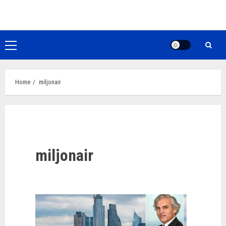
Ga
naar
de
inhoud
Primair
menu
Home
miljonair
miljonair