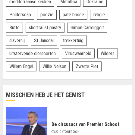
mediterraanse keuken
Metallica
Oekraïne
Poldersoap
poëzie
pâte brisée
religie
Rutte
shortcrust pastry
Simon Carmiggelt
slavernij
St Jansdal
trekkertuig
uitstervende diersoorten
Viruswaarheid
Wilders
Willem Engel
Willie Nelson
Zwarte Piet
MISSCHIEN HEB JE HET GEMIST
De circusact van Premier Schoof
22 OKTOBER 2024