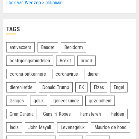
Loek van Weezep
>
miljonair
TAGS
antivaxxers
Baudet
Benidorm
bestrijdingsmiddelen
Brexit
brood
corona-ontkenners
coronavirus
dieren
dierenliefde
Donald Trump
EK
Elzas
Engel
Ganges
geluk
geneeskunde
gezondheid
Gran Canaria
Guns 'n' Roses
hamsteren
Helden
India
John Mayall
Levensgeluk
Maurice de hond