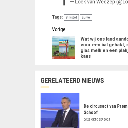
— Loek van Weezep (@L
Tags:
stikstof
zuivel
Doorgaan
Vorige
met
Wat wij ons land aand
voor een bal gehakt, 
lezen
glas melk en een plak
kaas
GERELATEERD NIEUWS
De circusact van Prem
Schoof
22 OKTOBER 2024