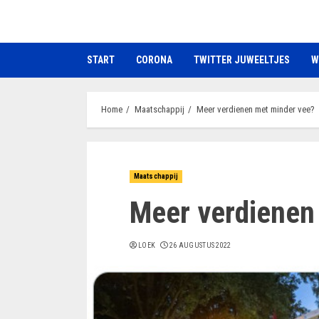
Ga
naar
de
START
CORONA
TWITTER JUWEELTJES
W
inhoud
Home
Maatschappij
Meer verdienen met minder vee?
Maatschappij
Meer verdienen
LOEK
26 AUGUSTUS 2022