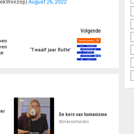
oekWeezep)
August 26, 2022
Volgende
oen
een
Vorig
Volgende
‘Twaalf jaar Rutte’
je
bericht:
bericht:
ier
De kern van humanisme
29 AUGUSTUS 2024