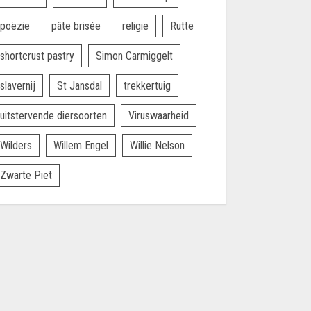
poëzie
pâte brisée
religie
Rutte
shortcrust pastry
Simon Carmiggelt
slavernij
St Jansdal
trekkertuig
uitstervende diersoorten
Viruswaarheid
Wilders
Willem Engel
Willie Nelson
Zwarte Piet