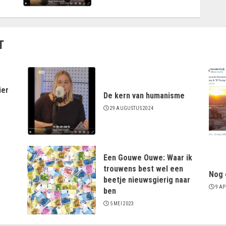
T
ier
De kern van humanisme
29 AUGUSTUS 2024
Een Gouwe Ouwe: Waar ik
trouwens best wel een
Nog 
beetje nieuwsgierig naar
9 AP
ben
5 MEI 2023