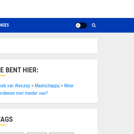
KIES
JE BENT HIER:
oek van Weezep
>
Maatschappij
>
Meer
erdienen met minder vee?
TAGS