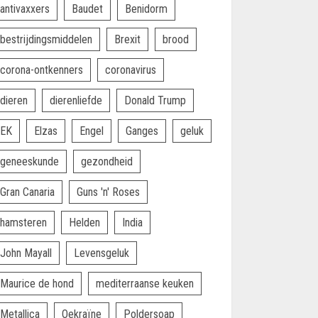
antivaxxers
Baudet
Benidorm
bestrijdingsmiddelen
Brexit
brood
corona-ontkenners
coronavirus
dieren
dierenliefde
Donald Trump
EK
Elzas
Engel
Ganges
geluk
geneeskunde
gezondheid
Gran Canaria
Guns 'n' Roses
hamsteren
Helden
India
John Mayall
Levensgeluk
Maurice de hond
mediterraanse keuken
Metallica
Oekraïne
Poldersoap