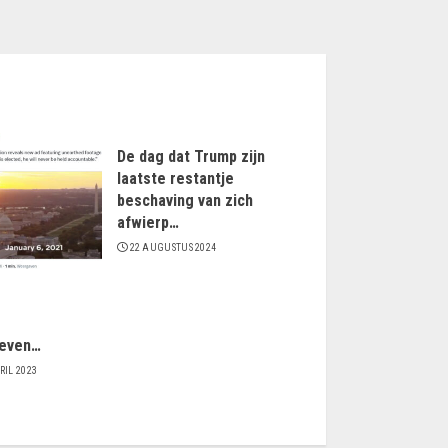
De dag dat Trump zijn
laatste restantje
beschaving van zich
afwierp…
22 AUGUSTUS 2024
even…
RIL 2023