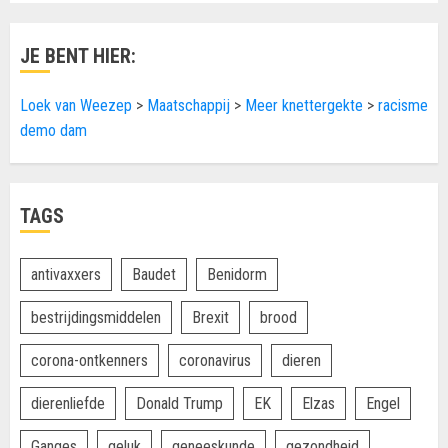
JE BENT HIER:
Loek van Weezep
>
Maatschappij
>
Meer knettergekte
>
racisme
demo dam
TAGS
antivaxxers
Baudet
Benidorm
bestrijdingsmiddelen
Brexit
brood
corona-ontkenners
coronavirus
dieren
dierenliefde
Donald Trump
EK
Elzas
Engel
Ganges
geluk
geneeskunde
gezondheid