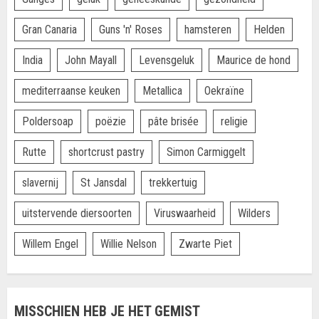
Gran Canaria
Guns 'n' Roses
hamsteren
Helden
India
John Mayall
Levensgeluk
Maurice de hond
mediterraanse keuken
Metallica
Oekraïne
Poldersoap
poëzie
pâte brisée
religie
Rutte
shortcrust pastry
Simon Carmiggelt
slavernij
St Jansdal
trekkertuig
uitstervende diersoorten
Viruswaarheid
Wilders
Willem Engel
Willie Nelson
Zwarte Piet
MISSCHIEN HEB JE HET GEMIST