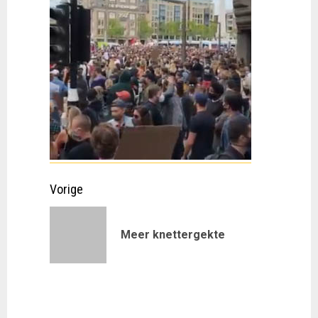
Doorgaan
Vorige
met
Vorig
Meer knettergekte
lezen
bericht: