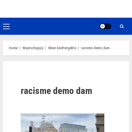
Ga
naar
de
inhoud
Primair
menu
Home
Maatschappij
Meer knettergekte
racisme demo dam
racisme demo dam