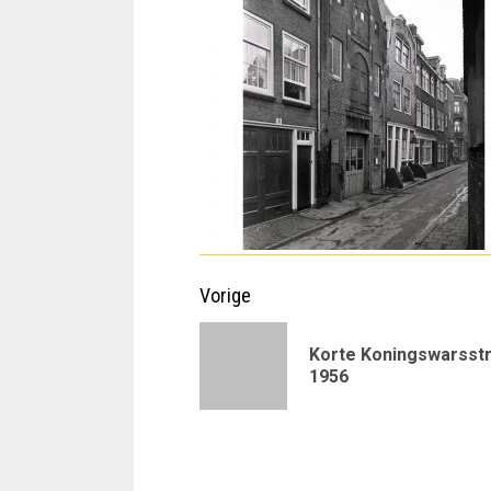
Doorgaan
Vorige
met
Korte Koningswarsst
lezen
1956