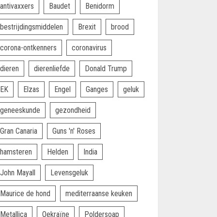
antivaxxers
Baudet
Benidorm
bestrijdingsmiddelen
Brexit
brood
corona-ontkenners
coronavirus
dieren
dierenliefde
Donald Trump
EK
Elzas
Engel
Ganges
geluk
geneeskunde
gezondheid
Gran Canaria
Guns 'n' Roses
hamsteren
Helden
India
John Mayall
Levensgeluk
Maurice de hond
mediterraanse keuken
Metallica
Oekraïne
Poldersoap