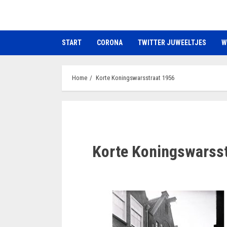
Ga
naar
de
START
CORONA
TWITTER JUWEELTJES
W
inhoud
Home
Korte Koningswarsstraat 1956
Korte Koningswarsst