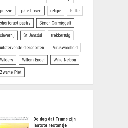
poëzie
pâte brisée
religie
Rutte
shortcrust pastry
Simon Carmiggelt
slavernij
St Jansdal
trekkertuig
uitstervende diersoorten
Viruswaarheid
Wilders
Willem Engel
Willie Nelson
Zwarte Piet
De dag dat Trump zijn
laatste restantje