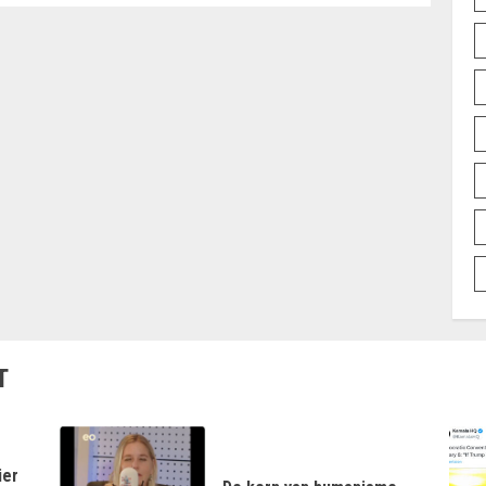
T
ier