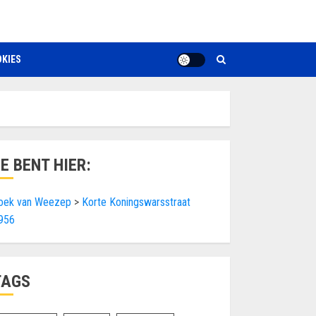
KIES
JE BENT HIER:
oek van Weezep
>
Korte Koningswarsstraat
956
TAGS