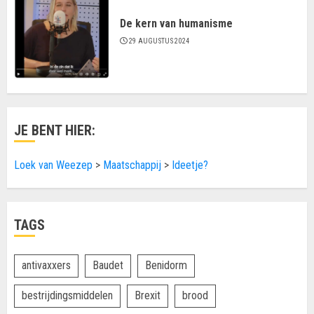
De kern van humanisme
29 AUGUSTUS 2024
JE BENT HIER:
Loek van Weezep
>
Maatschappij
>
Ideetje?
TAGS
antivaxxers
Baudet
Benidorm
bestrijdingsmiddelen
Brexit
brood