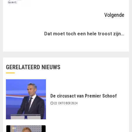
ber
Volgende
Volgende
Dat moet toch een hele troost zijn…
bericht:
GERELATEERD NIEUWS
De circusact van Premier Schoof
22 OKTOBER 2024