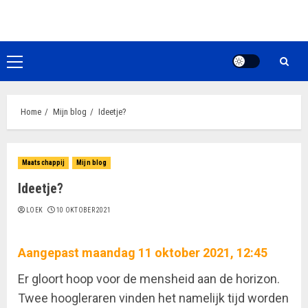
Ga
naar
de
inhoud
Primair
menu
Home
Mijn blog
Ideetje?
Maatschappij
Mijn blog
Ideetje?
LOEK
10 OKTOBER 2021
Aangepast maandag 11 oktober 2021, 12:45
Er gloort hoop voor de mensheid aan de horizon.
Twee hoogleraren vinden het namelijk tijd worden