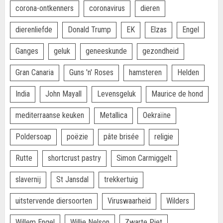
corona-ontkenners
coronavirus
dieren
dierenliefde
Donald Trump
EK
Elzas
Engel
Ganges
geluk
geneeskunde
gezondheid
Gran Canaria
Guns 'n' Roses
hamsteren
Helden
India
John Mayall
Levensgeluk
Maurice de hond
mediterraanse keuken
Metallica
Oekraïne
Poldersoap
poëzie
pâte brisée
religie
Rutte
shortcrust pastry
Simon Carmiggelt
slavernij
St Jansdal
trekkertuig
uitstervende diersoorten
Viruswaarheid
Wilders
Willem Engel
Willie Nelson
Zwarte Piet