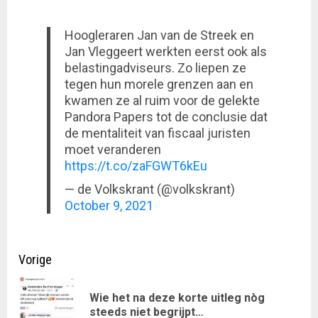
Hoogleraren Jan van de Streek en
Jan Vleggeert werkten eerst ook als
belastingadviseurs. Zo liepen ze
tegen hun morele grenzen aan en
kwamen ze al ruim voor de gelekte
Pandora Papers tot de conclusie dat
de mentaliteit van fiscaal juristen
moet veranderen
https://t.co/zaFGWT6kEu
— de Volkskrant (@volkskrant)
October 9, 2021
Doorgaan
Vorige
met
Wie het na deze korte uitleg nòg
Vor
lezen
steeds niet begrijpt…