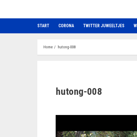
Ga
naar
de
START
CORONA
TWITTER JUWEELTJES
W
inhoud
Home
hutong-008
hutong-008