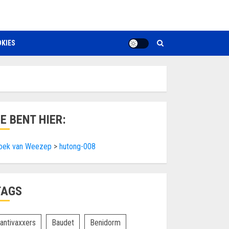
KIES
JE BENT HIER:
oek van Weezep
>
hutong-008
TAGS
antivaxxers
Baudet
Benidorm