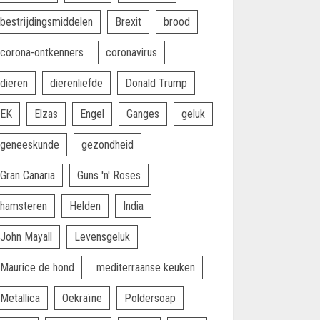
bestrijdingsmiddelen
Brexit
brood
corona-ontkenners
coronavirus
dieren
dierenliefde
Donald Trump
EK
Elzas
Engel
Ganges
geluk
geneeskunde
gezondheid
Gran Canaria
Guns 'n' Roses
hamsteren
Helden
India
John Mayall
Levensgeluk
Maurice de hond
mediterraanse keuken
Metallica
Oekraïne
Poldersoap