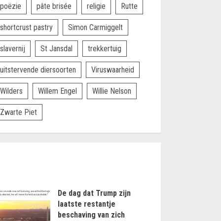
poëzie
pâte brisée
religie
Rutte
shortcrust pastry
Simon Carmiggelt
slavernij
St Jansdal
trekkertuig
uitstervende diersoorten
Viruswaarheid
Wilders
Willem Engel
Willie Nelson
Zwarte Piet
De dag dat Trump zijn
laatste restantje
beschaving van zich