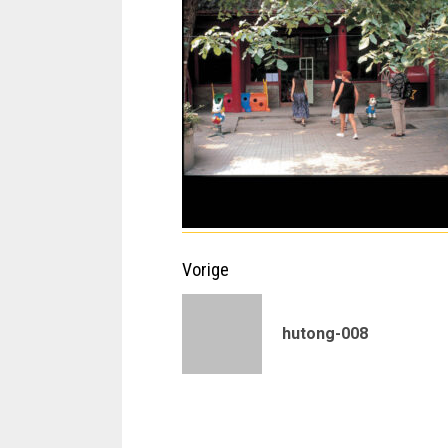
Doorgaan
Vorige
met
hutong-008
lezen