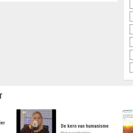
T
ier
De kern van humanisme