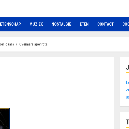
ETENSCHAP
MUZIEK
NOSTALGIE
ETEN
CONTACT
COO
open gaan?
Overmars apenrots
L
z
a