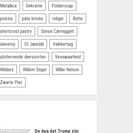
Metallica
Oekraïne
Poldersoap
poëzie
pâte brisée
religie
Rutte
shortcrust pastry
Simon Carmiggelt
slavernij
St Jansdal
trekkertuig
uitstervende diersoorten
Viruswaarheid
Wilders
Willem Engel
Willie Nelson
Zwarte Piet
De dag dat Trump zijn