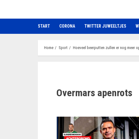
Ga
naar
de
START
CORONA
TWITTER JUWEELTJES
W
inhoud
Home
Sport
Hoeveel beerputten zullen er nog meer 
Overmars apenrots