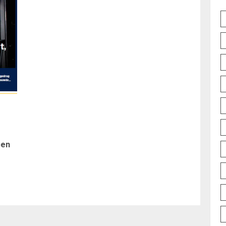
Vorig
pen
bericht: