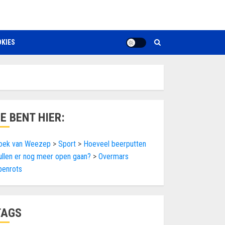
KIES
JE BENT HIER:
oek van Weezep
>
Sport
>
Hoeveel beerputten
ullen er nog meer open gaan?
>
Overmars
penrots
TAGS