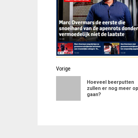
Doorgaan
Vorige
met
Hoeveel beerputten
zullen er nog meer o
lezen
gaan?