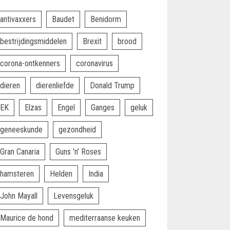
antivaxxers
Baudet
Benidorm
bestrijdingsmiddelen
Brexit
brood
corona-ontkenners
coronavirus
dieren
dierenliefde
Donald Trump
EK
Elzas
Engel
Ganges
geluk
geneeskunde
gezondheid
Gran Canaria
Guns 'n' Roses
hamsteren
Helden
India
John Mayall
Levensgeluk
Maurice de hond
mediterraanse keuken