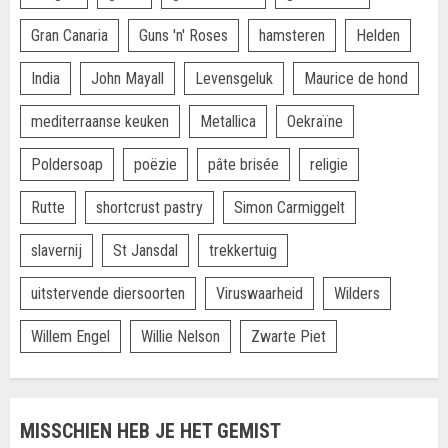
Gran Canaria
Guns 'n' Roses
hamsteren
Helden
India
John Mayall
Levensgeluk
Maurice de hond
mediterraanse keuken
Metallica
Oekraïne
Poldersoap
poëzie
pâte brisée
religie
Rutte
shortcrust pastry
Simon Carmiggelt
slavernij
St Jansdal
trekkertuig
uitstervende diersoorten
Viruswaarheid
Wilders
Willem Engel
Willie Nelson
Zwarte Piet
MISSCHIEN HEB JE HET GEMIST