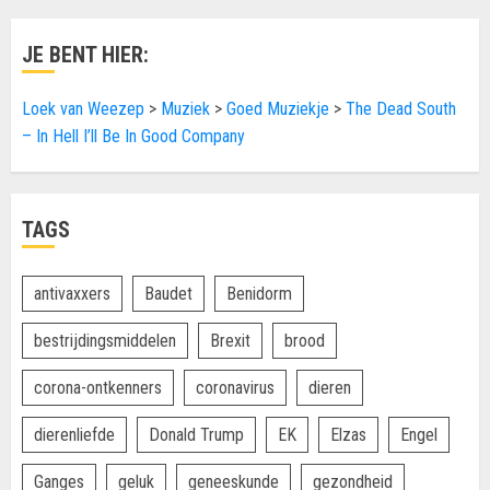
JE BENT HIER:
Loek van Weezep
>
Muziek
>
Goed Muziekje
>
The Dead South
– In Hell I’ll Be In Good Company
TAGS
antivaxxers
Baudet
Benidorm
bestrijdingsmiddelen
Brexit
brood
corona-ontkenners
coronavirus
dieren
dierenliefde
Donald Trump
EK
Elzas
Engel
Ganges
geluk
geneeskunde
gezondheid