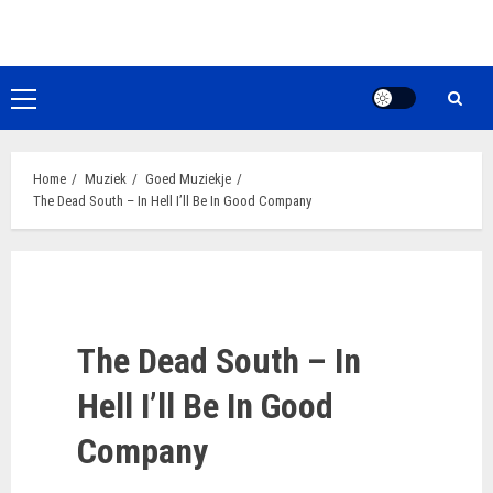
Ga
naar
de
inhoud
Primair
menu
Home
Muziek
Goed Muziekje
The Dead South – In Hell I’ll Be In Good Company
The Dead South – In
Hell I’ll Be In Good
Company