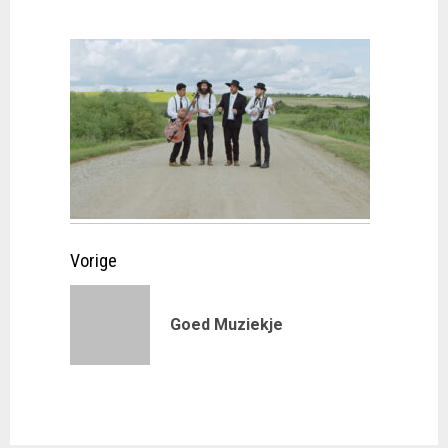
Doorgaan
Vorige
met
Vorig
Goed Muziekje
lezen
bericht: