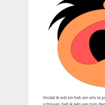
Omdat ik wèl zin heb om iets te p
schrijven, heb ik één van mijn d