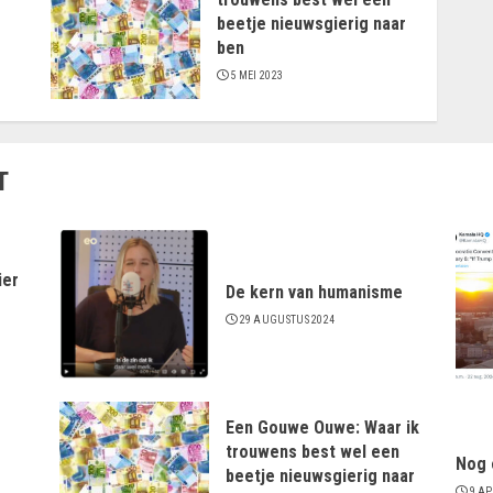
beetje nieuwsgierig naar
ben
5 MEI 2023
T
ier
De kern van humanisme
29 AUGUSTUS 2024
Een Gouwe Ouwe: Waar ik
trouwens best wel een
Nog 
beetje nieuwsgierig naar
9 AP