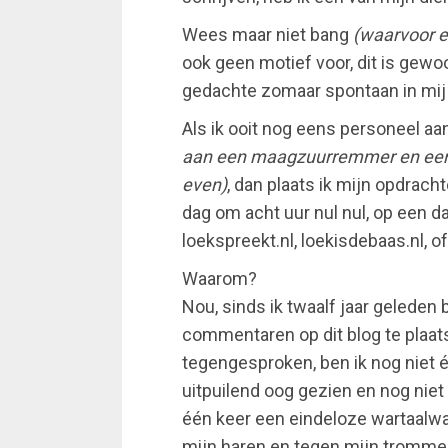
Wees maar niet bang
(waarvoor ei
ook geen motief voor, dit is gewo
gedachte zomaar spontaan in mij
Als ik ooit nog eens personeel 
aan een maagzuurremmer en een 
even)
, dan plaats ik mijn opdra
dag om acht uur nul nul, op een d
loekspreekt.nl, loekisdebaas.nl, o
Waarom?
Nou, sinds ik twaalf jaar gelede
commentaren op dit blog te plaats
tegengesproken, ben ik nog niet é
uitpuilend oog gezien en nog niet
één keer een eindeloze wartaalw
mijn haren en tegen mijn trommel