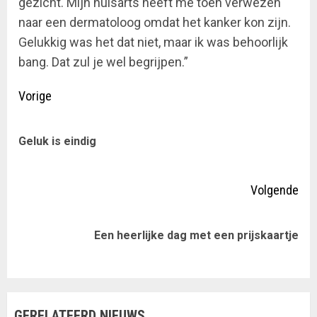
gezicht. Mijn huisarts heeft me toen verwezen
naar een dermatoloog omdat het kanker kon zijn.
Gelukkig was het dat niet, maar ik was behoorlijk
bang. Dat zul je wel begrijpen.”
Doorgaan
Vorige
met
Vor
Geluk is eindig
lezen
ber
Volgende
Volgende
Een heerlijke dag met een prijskaartje
bericht:
GERELATEERD NIEUWS