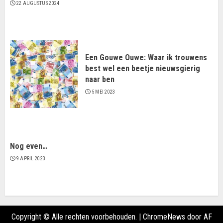
22 AUGUSTUS 2024
Een Gouwe Ouwe: Waar ik trouwens
best wel een beetje nieuwsgierig
naar ben
5 MEI 2023
Nog even…
9 APRIL 2023
Copyright © Alle rechten voorbehouden.
|
ChromeNews
door AF