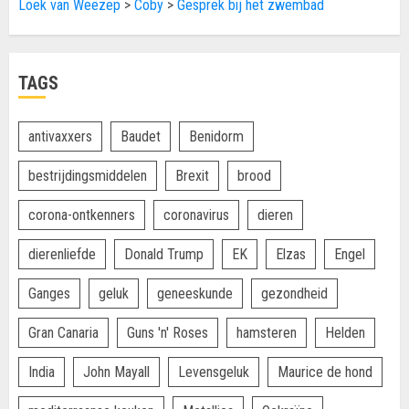
Loek van Weezep
>
Coby
>
Gesprek bij het zwembad
TAGS
antivaxxers
Baudet
Benidorm
bestrijdingsmiddelen
Brexit
brood
corona-ontkenners
coronavirus
dieren
dierenliefde
Donald Trump
EK
Elzas
Engel
Ganges
geluk
geneeskunde
gezondheid
Gran Canaria
Guns 'n' Roses
hamsteren
Helden
India
John Mayall
Levensgeluk
Maurice de hond