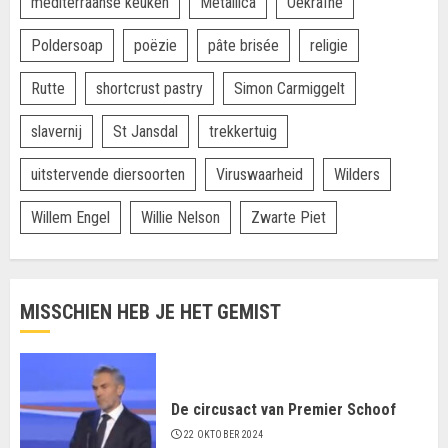
mediterraanse keuken
Metallica
Oekraïne
Poldersoap
poëzie
pâte brisée
religie
Rutte
shortcrust pastry
Simon Carmiggelt
slavernij
St Jansdal
trekkertuig
uitstervende diersoorten
Viruswaarheid
Wilders
Willem Engel
Willie Nelson
Zwarte Piet
MISSCHIEN HEB JE HET GEMIST
De circusact van Premier Schoof
22 OKTOBER 2024