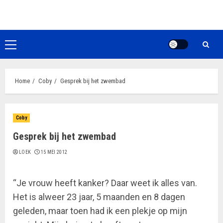
Ga
naar
de
inhoud
Primair
menu
Home
Coby
Gesprek bij het zwembad
Coby
Gesprek bij het zwembad
LOEK
15 MEI 2012
“Je vrouw heeft kanker? Daar weet ik alles van.
Het is alweer 23 jaar, 5 maanden en 8 dagen
geleden, maar toen had ik een plekje op mijn