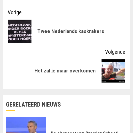
Doorgaan
Vorige
met
Vor
Twee Nederlands kaskrakers
lezen
ber
Volgende
Volgende
Het zal je maar overkomen
bericht:
GERELATEERD NIEUWS