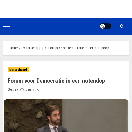
Ga
naar
de
inhoud
Primair
menu
Home
Maatschappij
Forum voor Democratie in een notendop
Maatschappij
Forum voor Democratie in een notendop
LOEK
3 JULI 2022