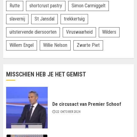
Rutte
shortcrust pastry
Simon Carmiggelt
slavernij
St Jansdal
trekkertuig
uitstervende diersoorten
Viruswaarheid
Wilders
Willem Engel
Willie Nelson
Zwarte Piet
MISSCHIEN HEB JE HET GEMIST
De circusact van Premier Schoof
22 OKTOBER 2024