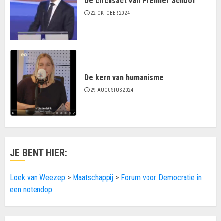
De circusact van Premier Schoof
22 OKTOBER 2024
De kern van humanisme
29 AUGUSTUS 2024
JE BENT HIER:
Loek van Weezep
>
Maatschappij
>
Forum voor Democratie in
een notendop