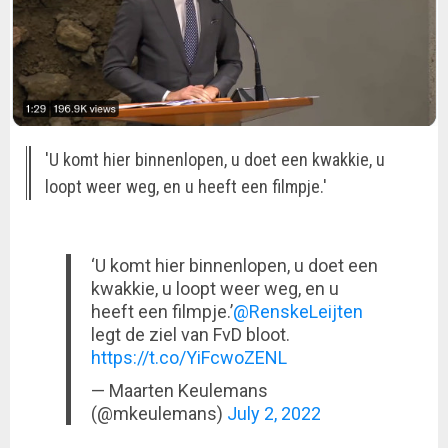
'U komt hier binnenlopen, u doet een kwakkie, u
loopt weer weg, en u heeft een filmpje.'
‘U komt hier binnenlopen, u doet een
kwakkie, u loopt weer weg, en u
heeft een filmpje.’
@RenskeLeijten
legt de ziel van FvD bloot.
https://t.co/YiFcwoZENL
— Maarten Keulemans
(@mkeulemans)
July 2, 2022