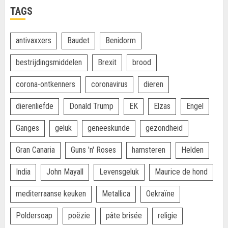
TAGS
antivaxxers
Baudet
Benidorm
bestrijdingsmiddelen
Brexit
brood
corona-ontkenners
coronavirus
dieren
dierenliefde
Donald Trump
EK
Elzas
Engel
Ganges
geluk
geneeskunde
gezondheid
Gran Canaria
Guns 'n' Roses
hamsteren
Helden
India
John Mayall
Levensgeluk
Maurice de hond
mediterraanse keuken
Metallica
Oekraïne
Poldersoap
poëzie
pâte brisée
religie