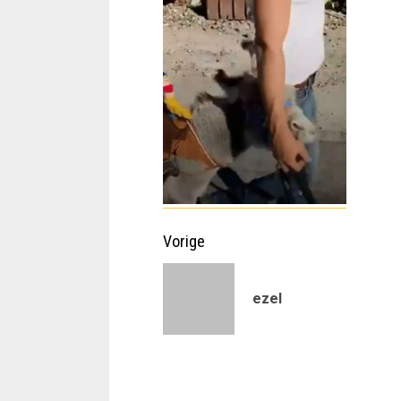
Doorgaan
Vorige
met
ezel
lezen