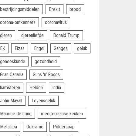
bestrijdingsmiddelen
Brexit
brood
corona-ontkenners
coronavirus
dieren
dierenliefde
Donald Trump
EK
Elzas
Engel
Ganges
geluk
geneeskunde
gezondheid
Gran Canaria
Guns 'n' Roses
hamsteren
Helden
India
John Mayall
Levensgeluk
Maurice de hond
mediterraanse keuken
Metallica
Oekraïne
Poldersoap