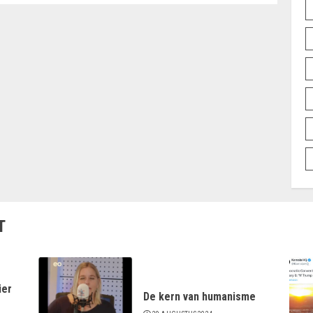
T
ier
De kern van humanisme