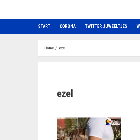
Ga
naar
de
START
CORONA
TWITTER JUWEELTJES
W
inhoud
Home
ezel
ezel