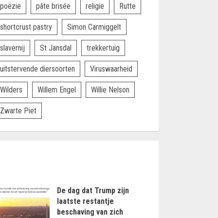
poëzie
pâte brisée
religie
Rutte
shortcrust pastry
Simon Carmiggelt
slavernij
St Jansdal
trekkertuig
uitstervende diersoorten
Viruswaarheid
Wilders
Willem Engel
Willie Nelson
Zwarte Piet
De dag dat Trump zijn
laatste restantje
beschaving van zich