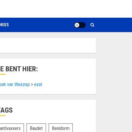
KIES
JE BENT HIER:
oek van Weezep
>
ezel
TAGS
antivaxxers
Baudet
Benidorm