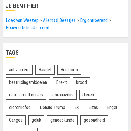
JE BENT HIER:
Loek van Weezep
>
Allemaal Beestjes
>
Erg ontroerend
>
Rouwende hond op graf
TAGS
antivaxxers
Baudet
Benidorm
bestrijdingsmiddelen
Brexit
brood
corona-ontkenners
coronavirus
dieren
dierenliefde
Donald Trump
EK
Elzas
Engel
Ganges
geluk
geneeskunde
gezondheid