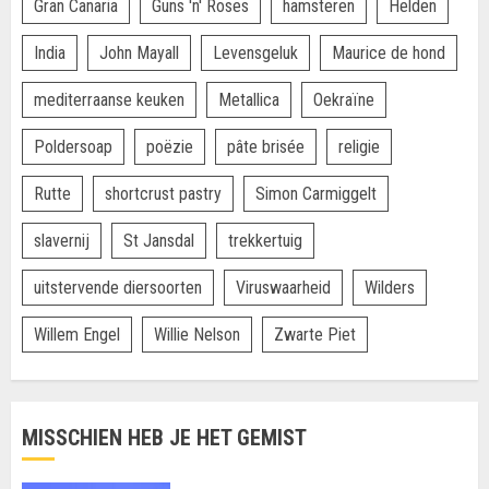
Gran Canaria
Guns 'n' Roses
hamsteren
Helden
India
John Mayall
Levensgeluk
Maurice de hond
mediterraanse keuken
Metallica
Oekraïne
Poldersoap
poëzie
pâte brisée
religie
Rutte
shortcrust pastry
Simon Carmiggelt
slavernij
St Jansdal
trekkertuig
uitstervende diersoorten
Viruswaarheid
Wilders
Willem Engel
Willie Nelson
Zwarte Piet
MISSCHIEN HEB JE HET GEMIST