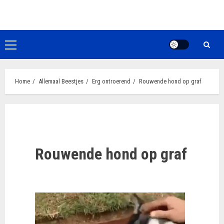
Ga
naar
de
inhoud
Primair
menu
Home
Allemaal Beestjes
Erg ontroerend
Rouwende hond op graf
Rouwende hond op graf