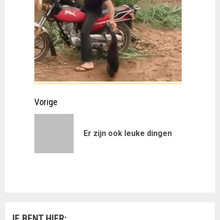
Doorgaan
Vorige
met
Vorig
Er zijn ook leuke dingen
lezen
bericht:
JE BENT HIER: