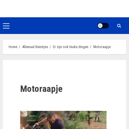
Ga
naar
de
inhoud
Primair
menu
Home
Allemaal Beestjes
Er zijn ook leuke dingen
Motoraapje
Motoraapje