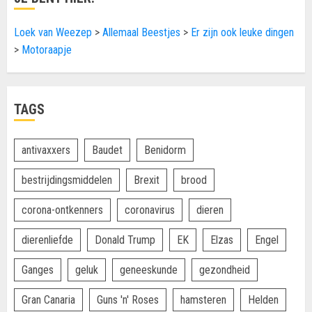
Loek van Weezep
>
Allemaal Beestjes
>
Er zijn ook leuke dingen
>
Motoraapje
TAGS
antivaxxers
Baudet
Benidorm
bestrijdingsmiddelen
Brexit
brood
corona-ontkenners
coronavirus
dieren
dierenliefde
Donald Trump
EK
Elzas
Engel
Ganges
geluk
geneeskunde
gezondheid
Gran Canaria
Guns 'n' Roses
hamsteren
Helden