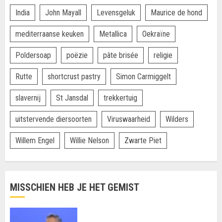
India
John Mayall
Levensgeluk
Maurice de hond
mediterraanse keuken
Metallica
Oekraïne
Poldersoap
poëzie
pâte brisée
religie
Rutte
shortcrust pastry
Simon Carmiggelt
slavernij
St Jansdal
trekkertuig
uitstervende diersoorten
Viruswaarheid
Wilders
Willem Engel
Willie Nelson
Zwarte Piet
MISSCHIEN HEB JE HET GEMIST