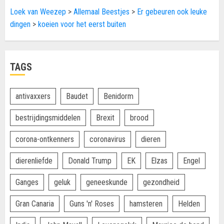
Loek van Weezep
>
Allemaal Beestjes
>
Er gebeuren ook leuke
dingen
>
koeien voor het eerst buiten
TAGS
antivaxxers
Baudet
Benidorm
bestrijdingsmiddelen
Brexit
brood
corona-ontkenners
coronavirus
dieren
dierenliefde
Donald Trump
EK
Elzas
Engel
Ganges
geluk
geneeskunde
gezondheid
Gran Canaria
Guns 'n' Roses
hamsteren
Helden