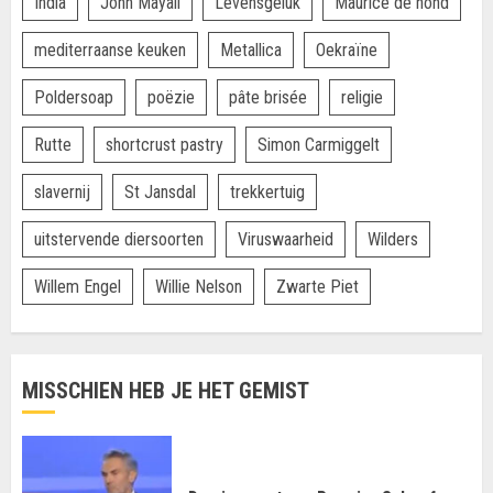
India
John Mayall
Levensgeluk
Maurice de hond
mediterraanse keuken
Metallica
Oekraïne
Poldersoap
poëzie
pâte brisée
religie
Rutte
shortcrust pastry
Simon Carmiggelt
slavernij
St Jansdal
trekkertuig
uitstervende diersoorten
Viruswaarheid
Wilders
Willem Engel
Willie Nelson
Zwarte Piet
MISSCHIEN HEB JE HET GEMIST