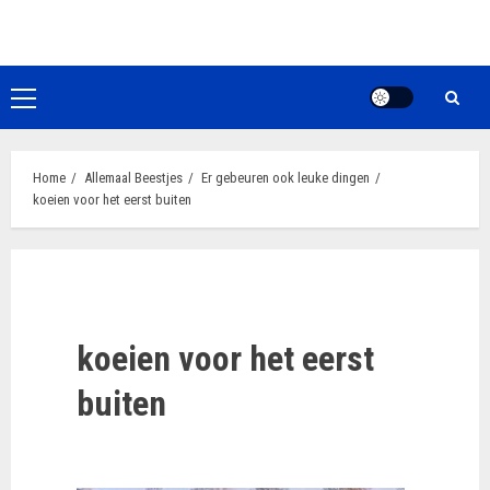
Ga
naar
de
inhoud
Primair
menu
Home
Allemaal Beestjes
Er gebeuren ook leuke dingen
koeien voor het eerst buiten
koeien voor het eerst
buiten