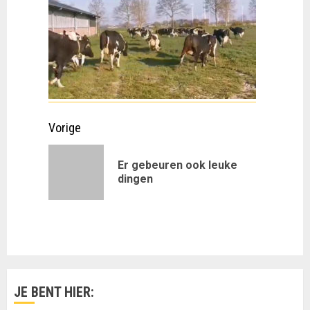
Doorgaan
Vorige
met
Er gebeuren ook leuke
Vorig
lezen
dingen
bericht:
JE BENT HIER: