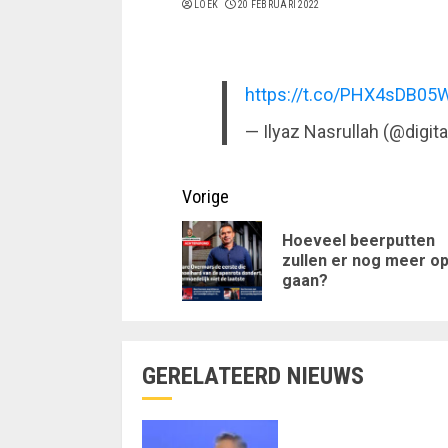
LOEK
20 FEBRUARI 2022
https://t.co/PHX4sDB05
— Ilyaz Nasrullah (@digi
Doorgaan
Vorige
met
Hoeveel beerputten
zullen er nog meer o
lezen
gaan?
GERELATEERD NIEUWS