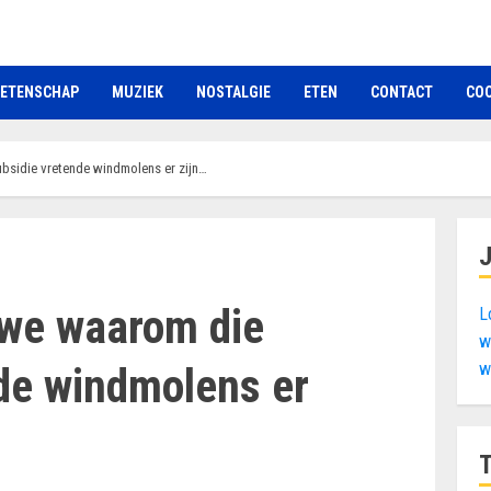
ETENSCHAP
MUZIEK
NOSTALGIE
ETEN
CONTACT
COO
ubsidie vretende windmolens er zijn…
 we waarom die
L
w
w
de windmolens er