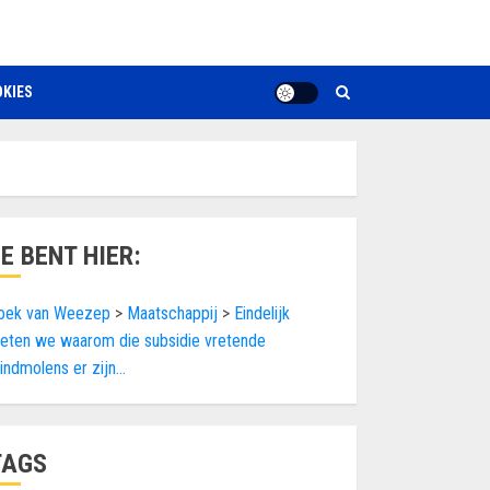
KIES
JE BENT HIER:
oek van Weezep
>
Maatschappij
>
Eindelijk
eten we waarom die subsidie vretende
indmolens er zijn…
TAGS