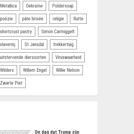
Metallica
Oekraïne
Poldersoap
poëzie
pâte brisée
religie
Rutte
shortcrust pastry
Simon Carmiggelt
slavernij
St Jansdal
trekkertuig
uitstervende diersoorten
Viruswaarheid
Wilders
Willem Engel
Willie Nelson
Zwarte Piet
De dag dat Trump zijn