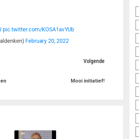
W
pic.twitter.com/KOSA1avYUb
taaldenken)
February 20, 2022
Volgende
Vorig
Volgende
pen
Mooi initiatief!
bericht:
bericht: