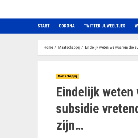
Ga
naar
de
START
CORONA
TWITTER JUWEELTJES
W
inhoud
Home
Maatschappij
Eindelijk weten we waarom die s
Maatschappij
Eindelijk weten
subsidie vreten
zijn…