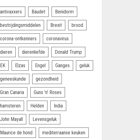
antivaxxers
Baudet
Benidorm
bestrijdingsmiddelen
Brexit
brood
corona-ontkenners
coronavirus
dieren
dierenliefde
Donald Trump
EK
Elzas
Engel
Ganges
geluk
geneeskunde
gezondheid
Gran Canaria
Guns 'n' Roses
hamsteren
Helden
India
John Mayall
Levensgeluk
Maurice de hond
mediterraanse keuken