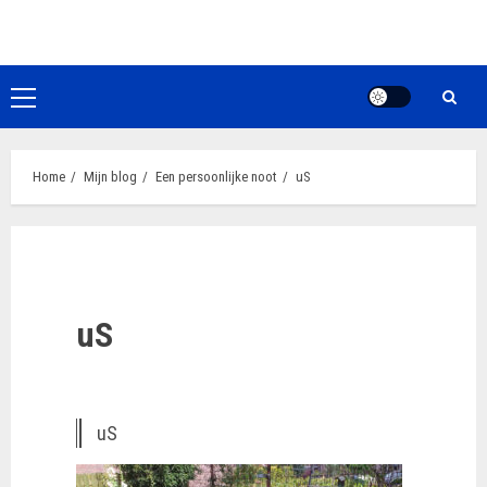
Ga
naar
de
inhoud
Primair
menu
Home
Mijn blog
Een persoonlijke noot
uS
uS
uS