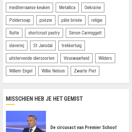
mediterraanse keuken
Metallica
Oekraïne
Poldersoap
poëzie
pâte brisée
religie
Rutte
shortcrust pastry
Simon Carmiggelt
slavernij
St Jansdal
trekkertuig
uitstervende diersoorten
Viruswaarheid
Wilders
Willem Engel
Willie Nelson
Zwarte Piet
MISSCHIEN HEB JE HET GEMIST
De circusact van Premier Schoof