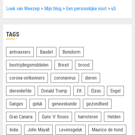
Loek van Weezep
>
Mijn blog
>
Een persoonlijke noot
>
uS
TAGS
antivaxxers
Baudet
Benidorm
bestrijdingsmiddelen
Brexit
brood
corona-ontkenners
coronavirus
dieren
dierenliefde
Donald Trump
EK
Elzas
Engel
Ganges
geluk
geneeskunde
gezondheid
Gran Canaria
Guns 'n' Roses
hamsteren
Helden
India
John Mayall
Levensgeluk
Maurice de hond