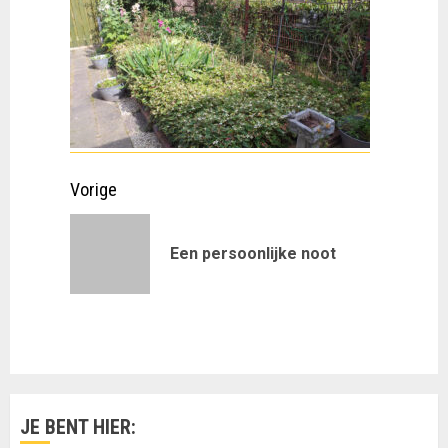
Doorgaan
Vorige
met
Vorig
Een persoonlijke noot
lezen
bericht:
JE BENT HIER: