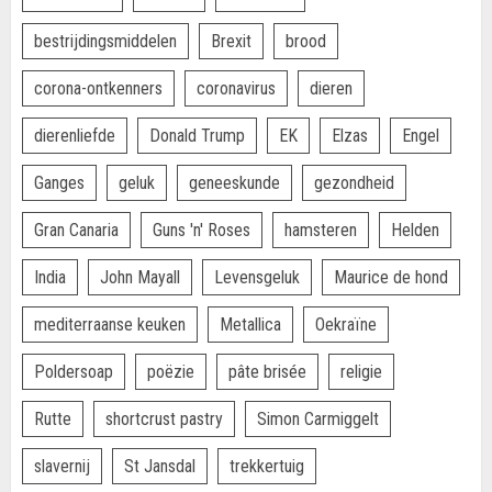
bestrijdingsmiddelen
Brexit
brood
corona-ontkenners
coronavirus
dieren
dierenliefde
Donald Trump
EK
Elzas
Engel
Ganges
geluk
geneeskunde
gezondheid
Gran Canaria
Guns 'n' Roses
hamsteren
Helden
India
John Mayall
Levensgeluk
Maurice de hond
mediterraanse keuken
Metallica
Oekraïne
Poldersoap
poëzie
pâte brisée
religie
Rutte
shortcrust pastry
Simon Carmiggelt
slavernij
St Jansdal
trekkertuig