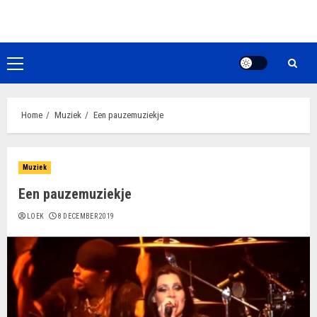
Ga
naar
de
inhoud
Primair
menu
Home
Muziek
Een pauzemuziekje
Muziek
Een pauzemuziekje
LOEK
8 DECEMBER 2019