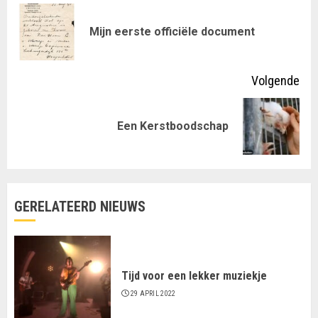
met
Vor
Mijn eerste officiële document
lezen
ber
Volgende
Volgende
Een Kerstboodschap
bericht:
GERELATEERD NIEUWS
Tijd voor een lekker muziekje
29 APRIL 2022