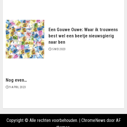
Een Gouwe Ouwe: Waar ik trouwens
best wel een beetje nieuwsgierig
naar ben
5 MEI 2023
Nog even…
9 APRIL 2023
Copyright © Alle rechten voorbehouden.
|
ChromeNews
door AF