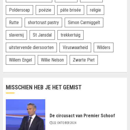
Poldersoap
poëzie
pâte brisée
religie
Rutte
shortcrust pastry
Simon Carmiggelt
slavernij
St Jansdal
trekkertuig
uitstervende diersoorten
Viruswaarheid
Wilders
Willem Engel
Willie Nelson
Zwarte Piet
MISSCHIEN HEB JE HET GEMIST
De circusact van Premier Schoof
22 OKTOBER 2024