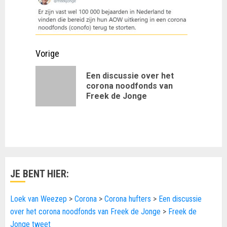
Doorgaan
Vorige
met
Een discussie over het
Vorig
corona noodfonds van
lezen
Freek de Jonge
bericht:
JE BENT HIER:
Loek van Weezep
>
Corona
>
Corona hufters
>
Een discussie
over het corona noodfonds van Freek de Jonge
>
Freek de
Jonge tweet