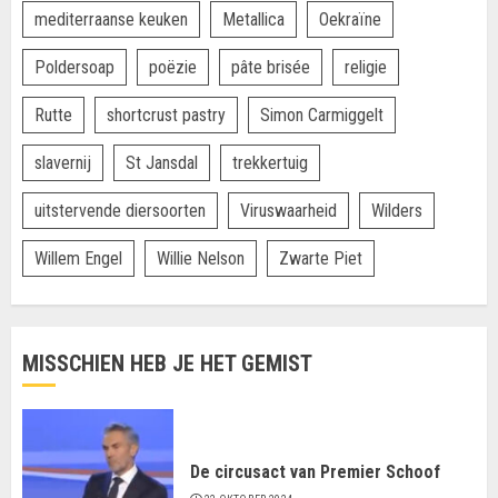
mediterraanse keuken
Metallica
Oekraïne
Poldersoap
poëzie
pâte brisée
religie
Rutte
shortcrust pastry
Simon Carmiggelt
slavernij
St Jansdal
trekkertuig
uitstervende diersoorten
Viruswaarheid
Wilders
Willem Engel
Willie Nelson
Zwarte Piet
MISSCHIEN HEB JE HET GEMIST
De circusact van Premier Schoof