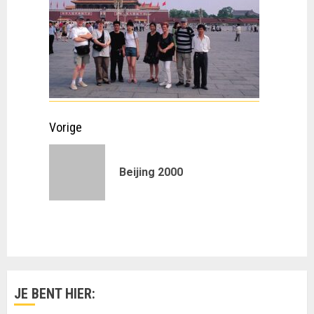
Doorgaan
Vorige
met
Vorig
Beijing 2000
lezen
bericht:
JE BENT HIER: