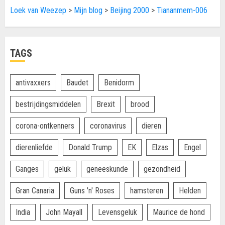
Loek van Weezep
>
Mijn blog
>
Beijing 2000
>
Tiananmem-006
TAGS
antivaxxers
Baudet
Benidorm
bestrijdingsmiddelen
Brexit
brood
corona-ontkenners
coronavirus
dieren
dierenliefde
Donald Trump
EK
Elzas
Engel
Ganges
geluk
geneeskunde
gezondheid
Gran Canaria
Guns 'n' Roses
hamsteren
Helden
India
John Mayall
Levensgeluk
Maurice de hond