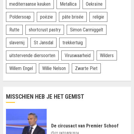
mediterraanse keuken
Metallica
Oekraïne
Poldersoap
poëzie
pâte brisée
religie
Rutte
shortcrust pastry
Simon Carmiggelt
slavernij
St Jansdal
trekkertuig
uitstervende diersoorten
Viruswaarheid
Wilders
Willem Engel
Willie Nelson
Zwarte Piet
MISSCHIEN HEB JE HET GEMIST
De circusact van Premier Schoof
22 OKTOBER 2024