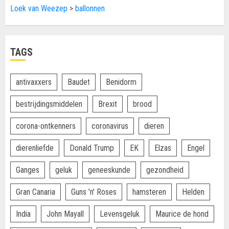
Loek van Weezep
>
ballonnen
TAGS
antivaxxers
Baudet
Benidorm
bestrijdingsmiddelen
Brexit
brood
corona-ontkenners
coronavirus
dieren
dierenliefde
Donald Trump
EK
Elzas
Engel
Ganges
geluk
geneeskunde
gezondheid
Gran Canaria
Guns 'n' Roses
hamsteren
Helden
India
John Mayall
Levensgeluk
Maurice de hond