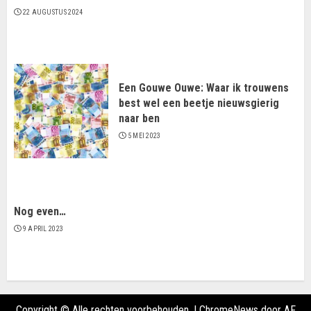
22 AUGUSTUS 2024
Een Gouwe Ouwe: Waar ik trouwens
best wel een beetje nieuwsgierig
naar ben
5 MEI 2023
Nog even…
9 APRIL 2023
Copyright © Alle rechten voorbehouden.
|
ChromeNews
door AF