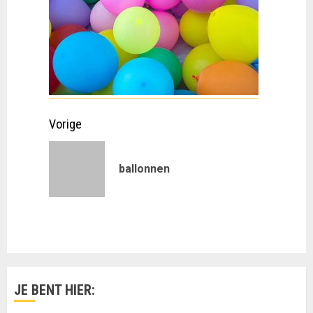
Doorgaan
Vorige
met
Vorig
ballonnen
lezen
bericht:
JE BENT HIER: