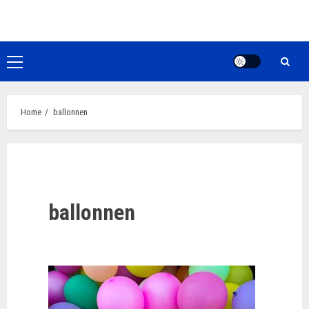
Ga
naar
de
inhoud
Primair
menu
Home
ballonnen
ballonnen