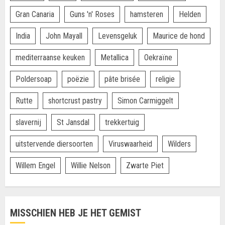
Gran Canaria
Guns 'n' Roses
hamsteren
Helden
India
John Mayall
Levensgeluk
Maurice de hond
mediterraanse keuken
Metallica
Oekraïne
Poldersoap
poëzie
pâte brisée
religie
Rutte
shortcrust pastry
Simon Carmiggelt
slavernij
St Jansdal
trekkertuig
uitstervende diersoorten
Viruswaarheid
Wilders
Willem Engel
Willie Nelson
Zwarte Piet
MISSCHIEN HEB JE HET GEMIST