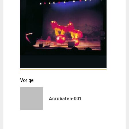
Doorgaan
Vorige
met
Vorig
Acrobaten-001
lezen
bericht: